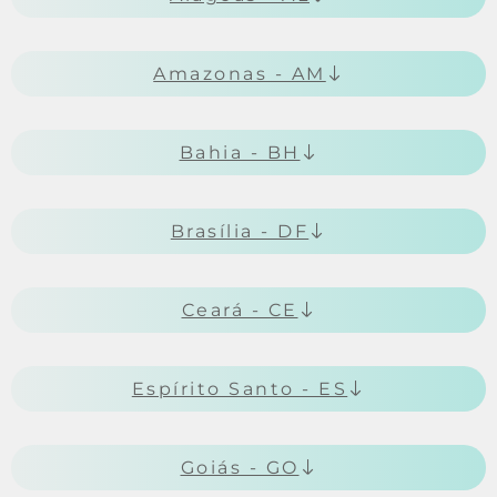
Amazonas - AM
Bahia - BH
Brasília - DF
Ceará - CE
Espírito Santo - ES
Goiás - GO