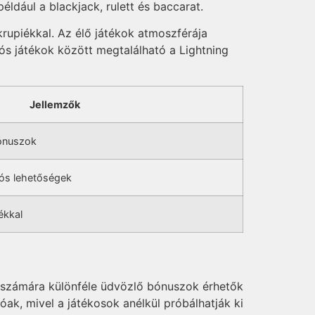
ldául a blackjack, rulett és baccarat.
rupiékkal. Az élő játékok atmoszférája
tós játékok között megtalálható a Lightning
Jellemzők
ónuszok
tós lehetőségek
ékkal
k számára különféle üdvözlő bónuszok érhetők
ak, mivel a játékosok anélkül próbálhatják ki