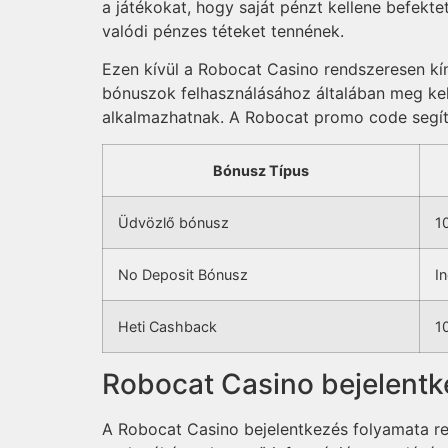
a játékokat, hogy saját pénzt kellene befekt
valódi pénzes téteket tennének.
Ezen kívül a Robocat Casino rendszeresen kí
bónuszok felhasználásához általában meg kel
alkalmazhatnak. A Robocat promo code segít
Bónusz Típus
Üdvözlő bónusz
1
No Deposit Bónusz
I
Heti Cashback
1
Robocat Casino bejelentke
A Robocat Casino bejelentkezés folyamata re