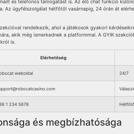
-mailt és telefonos támogatást is. Az élő chat funkció külö
 Az ügyfélszolgálat hétfőtől vasárnapig, 24 órán át elérhe
ekcióval rendelkezik, ahol a játékosok gyakori kérdéseikre
mára, akik még ismerkednek a platformmal. A GYIK szekció
ról is.
Elérhetőség
obocat weboldal
24/7
upport@robocatcasino.com
Válaszi
36 1 234 5678
Hétfőtő
tonsága és megbízhatósága