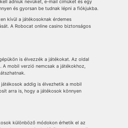
ell adniuk nevüket, e-mail címüket és egy
önnyen és gyorsan be tudnak lépni a fiókjukba.
Ezen kívül a játékosoknak érdemes
ítását. A Robocat online casino biztonságos
épükön is élvezzék a játékokat. Az oldal
. A mobil verzió nemcsak a játékokhoz,
játszhatnak.
A játékosok addig is élvezhetik a mobil
sít arra is, hogy a játékosok könnyen
ékosok különböző módokon érhetik el az