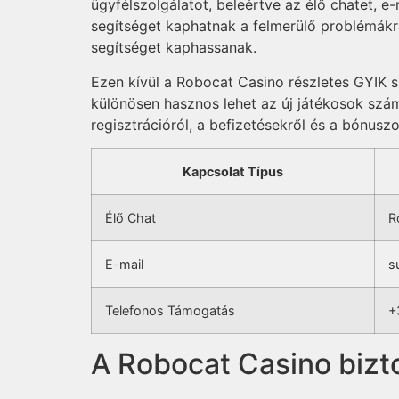
ügyfélszolgálatot, beleértve az élő chatet, e
segítséget kaphatnak a felmerülő problémákra.
segítséget kaphassanak.
Ezen kívül a Robocat Casino részletes GYIK sz
különösen hasznos lehet az új játékosok szá
regisztrációról, a befizetésekről és a bónuszok
Kapcsolat Típus
Élő Chat
R
E-mail
s
Telefonos Támogatás
+
A Robocat Casino biz