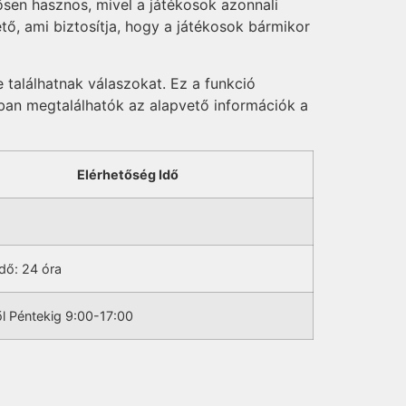
nösen hasznos, mivel a játékosok azonnali
tő, ami biztosítja, hogy a játékosok bármikor
 találhatnak válaszokat. Ez a funkció
ban megtalálhatók az alapvető információk a
Elérhetőség Idő
dő: 24 óra
l Péntekig 9:00-17:00