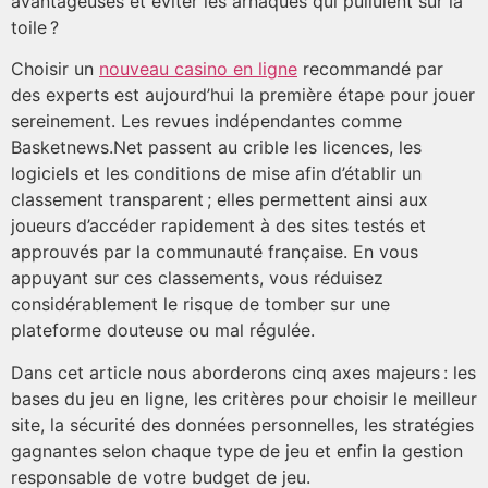
avantageuses et éviter les arnaques qui pullulent sur la
toile ?
Choisir un
nouveau casino en ligne
recommandé par
des experts est aujourd’hui la première étape pour jouer
sereinement. Les revues indépendantes comme
Basketnews.Net passent au crible les licences, les
logiciels et les conditions de mise afin d’établir un
classement transparent ; elles permettent ainsi aux
joueurs d’accéder rapidement à des sites testés et
approuvés par la communauté française. En vous
appuyant sur ces classements, vous réduisez
considérablement le risque de tomber sur une
plateforme douteuse ou mal régulée.
Dans cet article nous aborderons cinq axes majeurs : les
bases du jeu en ligne, les critères pour choisir le meilleur
site, la sécurité des données personnelles, les stratégies
gagnantes selon chaque type de jeu et enfin la gestion
responsable de votre budget de jeu.