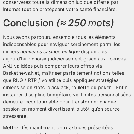
conserverez toute la dimension ludique offerte par
Internet tout en protégeant votre santé financière.
Conclusion
(≈ 250 mots)
Nous avons parcouru ensemble tous les éléments
indispensables pour naviguer sereinement parmi les
milliers
nouveau​s casinos en ligne
disponibles
aujourd’hui : choisir judicieusement grâce aux licences
ANJ validées puis comparer leurs offres via
Basketnews.Net, maîtriser parfaitement notions telles
que RNG / RTP / volatilité puis appliquer stratégies
ciblées selon slots, blackjack, roulette ou poker… Enfin
instaurer discipline budgétaire via limites personnalisées
demeure incontournable pour transformer chaque
session en moment divertissant plutôt qu’en source
stressante.
Mettez dès maintenant deux astuces présentées