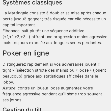
Systèmes classiques
La Martingale consiste à doubler sa mise après chaque
perte jusqu’à gagner ; très risquée car elle nécessite un
capital important.
Fibonacci suit plutôt une séquence additive
(+1,+1,+2,+3…) offrant une progression moins agressive
mais toujours exposée aux longues séries perdantes.
Poker en ligne
Distinguerez rapidement si vos adversaires jouent «
tight » (sélection stricte des mains) ou « loose » (jouent
beaucoup) grâce aux statistiques affichées dans le
lobby.
Astuce
: contre un joueur loose augmentez votre
fréquence agressive pendant qu’il sème trop souvent
ses jetons.
Gestion du tilt