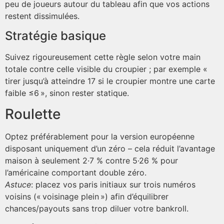
peu de joueurs autour du tableau afin que vos actions
restent dissimulées.
Stratégie basique
Suivez rigoureusement cette règle selon votre main
totale contre celle visible du croupier ; par exemple «
tirer jusqu’à atteindre 17 si le croupier montre une carte
faible ≤6 », sinon rester statique.
Roulette
Optez préférablement pour la version européenne
disposant uniquement d’un zéro – cela réduit l’avantage
maison à seulement 2·7 % contre 5·26 % pour
l’américaine comportant double zéro.
Astuce
: placez vos paris initiaux sur trois numéros
voisins (« voisinage plein ») afin d’équilibrer
chances/payouts sans trop diluer votre bankroll.