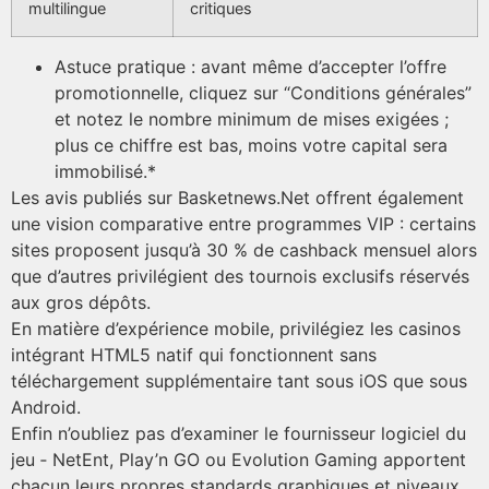
multilingue
critiques
Astuce pratique : avant même d’accepter l’offre
promotionnelle, cliquez sur “Conditions générales”
et notez le nombre minimum de mises exigées ;
plus ce chiffre est bas, moins votre capital sera
immobilisé.*
Les avis publiés sur Basketnews.Net offrent également
une vision comparative entre programmes VIP : certains
sites proposent jusqu’à 30 % de cashback mensuel alors
que d’autres privilégient des tournois exclusifs réservés
aux gros dépôts.
En matière d’expérience mobile, privilégiez les casinos
intégrant HTML5 natif qui fonctionnent sans
téléchargement supplémentaire tant sous iOS que sous
Android.
Enfin n’oubliez pas d’examiner le fournisseur logiciel du
jeu ‑ NetEnt, Play’n GO ou Evolution Gaming apportent
chacun leurs propres standards graphiques et niveaux