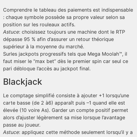
Comprendre le tableau des paiements est indispensable
: chaque symbole possède sa propre valeur selon sa
position sur les rouleaux actifs.
Astuce
: choisissez toujours une machine dont le RTP
dépasse 95 % afin d’assurer un retour théorique
supérieur à la moyenne du marché.
Surles jackpots progressifs tels que Mega Moolah™, il
faut miser le “max bet” dès le premier spin car seul ce
pari débloque l’accès au jackpot final.
Blackjack
Le comptage simplifié consiste à ajouter +1 lorsqu’une
carte basse (de 2 à6) apparaît puis –1 quand elle est
élevée (10 voire As). Garder un compte positif permet
alors d’ajuster légèrement sa mise lorsque l’avantage
passe au joueur.
Astuce
: appliquez cette méthode seulement lorsqu’il y a