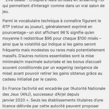
qui permettent d’interagir comme dans un vrai salon de
jeu.
Parmi le vocabulaire technique à connaître figurent le
RTP
(retour au joueur), généralement exprimé en
pourcentage – un slot affichant 96 % signifie qu’en
moyenne il redistribue $96 pour chaque $100 misés –
ainsi que la volatilité qui indique si les gains seront
fréquents mais modestes ou rares mais potentiellement
massifs. D’autres notions essentielles sont la mise
minimale/m maximale autorisée et les bonus d’accueil
souvent conditionnés par un
wagering
(exigence de
mise) avant pouvoir retirer les gains obtenus grâce au
cadeau initialisé par le casino.
En France l’activité est encadrée par l’Autorité Nationale
des Jeux (ANJ), successeur d’Arjel depuis
janvier 2020 ». Seuls les établissements titulaires d’une
licence délivrée par cette autorité peuvent proposer