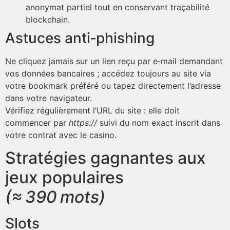
anonymat partiel tout en conservant traçabilité
blockchain.
Astuces anti‑phishing
Ne cliquez jamais sur un lien reçu par e‑mail demandant
vos données bancaires ; accédez toujours au site via
votre bookmark préféré ou tapez directement l’adresse
dans votre navigateur.
Vérifiez régulièrement l’URL du site : elle doit
commencer par
https://
suivi du nom exact inscrit dans
votre contrat avec le casino.
Stratégies gagnantes aux
jeux populaires
(≈ 390 mots)
Slots