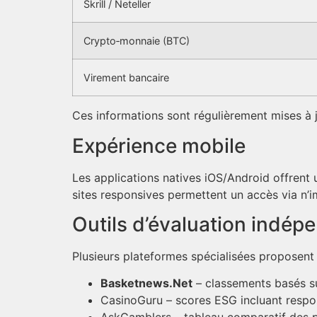
Skrill / Neteller
Crypto‑monnaie (BTC)
Virement bancaire
Ces informations sont régulièrement mises à 
Expérience mobile
Les applications natives iOS/Android offrent 
sites responsives permettent un accès via n’
Outils d’évaluation indép
Plusieurs plateformes spécialisées proposent 
Basketnews.Net
– classements basés su
CasinoGuru – scores ESG incluant respons