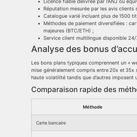
Licence fiable délivrée par l’ANJ ou équ
Réputation mesurée par les avis clients 
Catalogue varié incluant plus de 1500 t
Méthodes de paiement diversifiées : car
majeures (BTC/ETH) ;
Service client multilingue disponible 24/
Analyse des bonus d’accu
Les bons plans typiques comprennent un « wel
mise généralement compris entre 20x et 35x sel
haute volatilité tandis que d’autres imposent 
Comparaison rapide des métho
Méthode
Carte bancaire