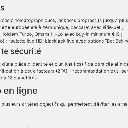
és
mes cinématographiques, jackpots progressifs jusqu’à plusie
ulette européenne à zéro unique, baccarat avec side‑bet ;
as Hold’em Turbo, Omaha Hi‑Lo avec buy‑in minimum €10 ;
) : roulette live HD, blackjack live avec options “Bet Behin
te sécurité
d’une pièce d’identité et d’un justificatif de domicile afin d
tification à deux facteurs (2FA) – recommandation d’utilis
 à 12 caractères.
o en ligne
lusieurs critères objectifs qui permettent d’éviter les arnaq