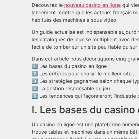
Découvrez le
nouveau casino en ligne
qui vie
lancement montre que les acteurs français mi
habitués des machines à sous vidéo.
Un guide actualisé est indispensable aujourd’
les catalogues de jeux se multiplient avec des 
facile de tomber sur un site peu fiable ou su
Dans cet article nous décortiquons cinq grand
1️⃣ Les bases du casino en ligne ;
2️⃣ Les critères pour choisir le meilleur site ;
3️⃣ Les stratégies gagnantes selon chaque typ
4️⃣ La gestion responsable du jeu ;
5️⃣ Les tendances qui façonneront l’industrie d
I. Les bases du casino 
Un casino en ligne est une plateforme numériq
trouve tables et machines dans un même bâti