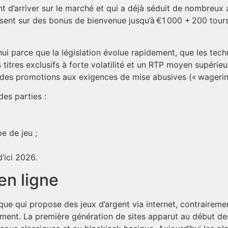
nt d’arriver sur le marché et qui a déjà séduit de nombreux
sent sur des bonus de bienvenue jusqu’à €1 000 + 200 tours
hui parce que la législation évolue rapidement, que les tec
titres exclusifs à forte volatilité et un RTP moyen supérieur
r des promotions aux exigences de mise abusives (« wagerin
es parties :
e de jeu ;
’ici 2026.
en ligne
ue qui propose des jeux d’argent via internet, contraireme
ment. La première génération de sites apparut au début d