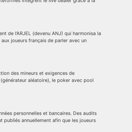
teformes intègrent le live dealer grâce à la
ent de l’ARJEL (devenu ANJ) qui harmonisa la
 aux joueurs français de parler avec un
ection des mineurs et exigences de
 (générateur aléatoire), le poker avec pool
nnées personnelles et bancaires. Des audits
t publiés annuellement afin que les joueurs