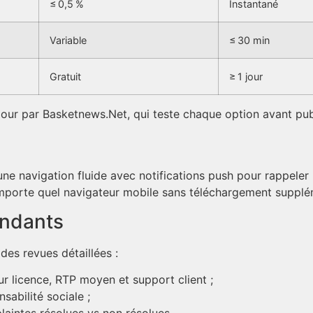
≤ 0,5 %
Instantané
Variable
≤ 30 min
Gratuit
≥ 1 jour
jour par Basketnews.Net, qui teste chaque option avant pub
une navigation fluide avec notifications push pour rappeler
importe quel navigateur mobile sans téléchargement supplé
endants
des revues détaillées :
r licence, RTP moyen et support client ;
abilité sociale ;