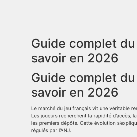
Guide complet du 
savoir en 2026
Guide complet du 
savoir en 2026
Le marché du jeu français vit une véritable 
Les joueurs recherchent la rapidité d’accès, l
les premiers dépôts. Cette évolution s’expliq
régulés par l’ANJ.