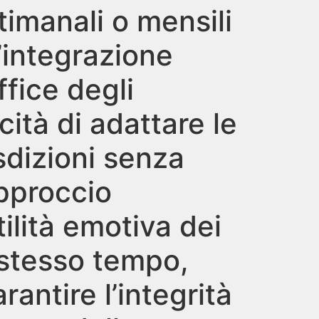
timanali o mensili
 l’integrazione
ffice degli
cità di adattare le
sdizioni senza
pproccio
ilità emotiva dei
o stesso tempo,
rantire l’integrità