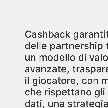
Cashback garantit
delle partnership 
un modello di val
avanzate, traspar
il giocatore, con 
che rispettano gli
dati, una strategi