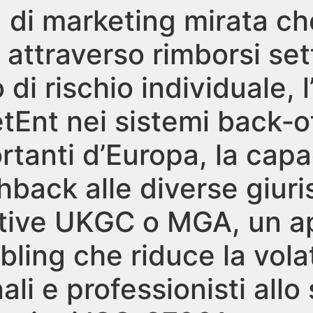
a di marketing mirata ch
e attraverso rimborsi set
o di rischio individuale,
etEnt nei sistemi back‑o
rtanti d’Europa, la capa
hback alle diverse giuri
ettive UKGC o MGA, un a
bling che riduce la volat
ali e professionisti all