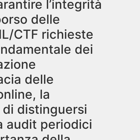
rantire l’integrità
borso delle
ML/CTF richieste
 fondamentale dei
tazione
acia delle
nline, la
di distinguersi
 audit periodici
ortanza della