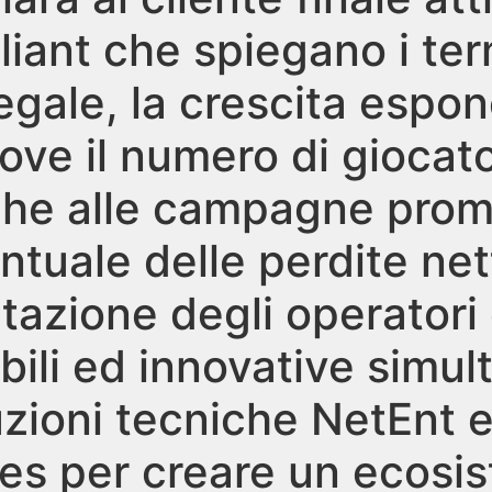
ant che spiegano i ter
gale, la crescita espon
ve il numero di giocator
che alle campagne prom
tuale delle perdite nett
utazione degli operator
bili ed innovative simu
luzioni tecniche NetEnt e
tes per creare un ecosis