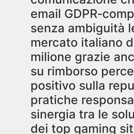
email GDPR‑compli
senza ambiguità le
mercato italiano do
milione grazie an
su rimborso percen
positivo sulla rep
pratiche responsa
sinergia tra le so
dei top gaming si