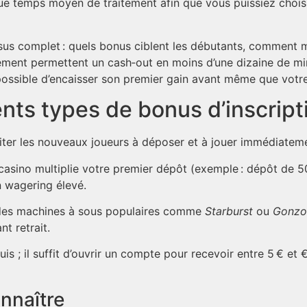
temps moyen de traitement afin que vous puissiez choisir l
us complet : quels bonus ciblent les débutants, comment ma
aiement permettent un cash‑out en moins d’une dizaine de 
possible d’encaisser son premier gain avant même que votre 
nts types de bonus d’inscript
nciter les nouveaux joueurs à déposer et à jouer immédiatem
asino multiplie votre premier dépôt (exemple : dépôt de 
n wagering élevé.
ur des machines à sous populaires comme
Starburst
ou
Gonzo
t retrait.
 ; il suffit d’ouvrir un compte pour recevoir entre 5 € et €
nnaître