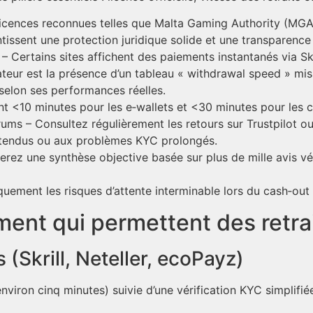
 licences reconnues telles que Malta Gaming Authority (
ntissent une protection juridique solide et une transparence
Certains sites affichent des paiements instantanés via Skril
teur est la présence d’un tableau « withdrawal speed » mis
selon ses performances réelles.
ent <10 minutes pour les e‑wallets et <30 minutes pour les
orums – Consultez régulièrement les retours sur Trustpilot 
ttendus ou aux problèmes KYC prolongés.
erez une synthèse objective basée sur plus de mille avis vér
uement les risques d’attente interminable lors du cash‑out f
ent qui permettent des retra
 (Skrill, Neteller, ecoPayz)
nviron cinq minutes) suivie d’une vérification KYC simplifiée