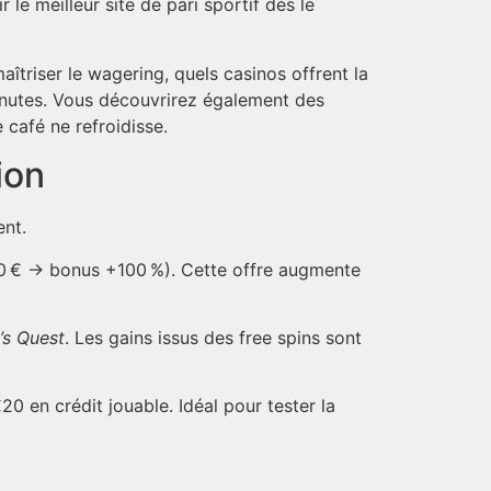
e meilleur site de pari sportif dès le
îtriser le wagering, quels casinos offrent la
minutes. Vous découvrirez également des
café ne refroidisse.
ion
ent.
50 € → bonus +100 %). Cette offre augmente
’s Quest
. Les gains issus des free spins sont
20 en crédit jouable. Idéal pour tester la