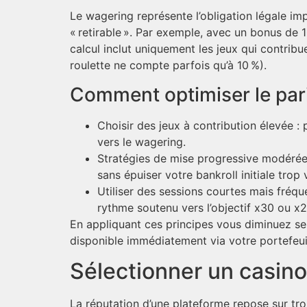
Le wagering représente l’obligation légale imp
« retirable ». Par exemple, avec un bonus de 1
calcul inclut uniquement les jeux qui contrib
roulette ne compte parfois qu’à 10 %).
Comment optimiser le pari
Choisir des jeux à contribution élevée :
vers le wagering.
Stratégies de mise progressive modéré
sans épuiser votre bankroll initiale trop v
Utiliser des sessions courtes mais fréque
rythme soutenu vers l’objectif x30 ou x20
En appliquant ces principes vous diminuez se
disponible immédiatement via votre portefeuil
Sélectionner un casino 
La réputation d’une plateforme repose sur trois