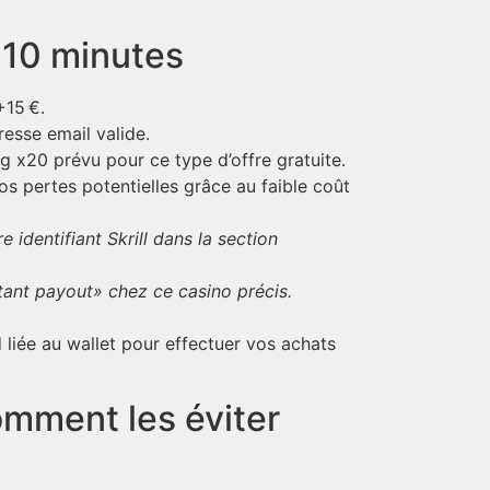
 10 minutes
+15 €.
esse email valide.
 x20 prévu pour ce type d’offre gratuite.
os pertes potentielles grâce au faible coût
e identifiant Skrill dans la section
stant payout» chez ce casino précis.
 liée au wallet pour effectuer vos achats
omment les éviter