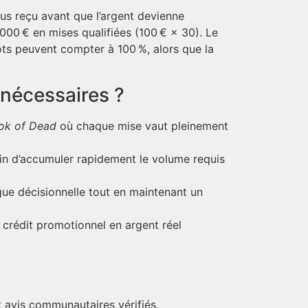
nus reçu avant que l’argent devienne
 000 € en mises qualifiées (100 € × 30). Le
lots peuvent compter à 100 %, alors que la
 nécessaires ?
ok of Dead
où chaque mise vaut pleinement
n d’accumuler rapidement le volume requis
igue décisionnelle tout en maintenant un
crédit promotionnel en argent réel
 et avis communautaires vérifiés.