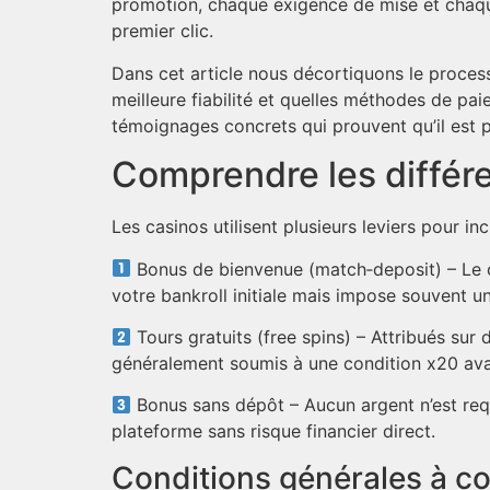
promotion, chaque exigence de mise et chaque 
premier clic.
Dans cet article nous décortiquons le process
meilleure fiabilité et quelles méthodes de p
témoignages concrets qui prouvent qu’il est 
Comprendre les différe
Les casinos utilisent plusieurs leviers pour i
Bonus de bienvenue (match‑deposit) – Le c
votre bankroll initiale mais impose souvent u
Tours gratuits (free spins) – Attribués s
généralement soumis à une condition x20 avan
Bonus sans dépôt – Aucun argent n’est requis
plateforme sans risque financier direct.
Conditions générales à co