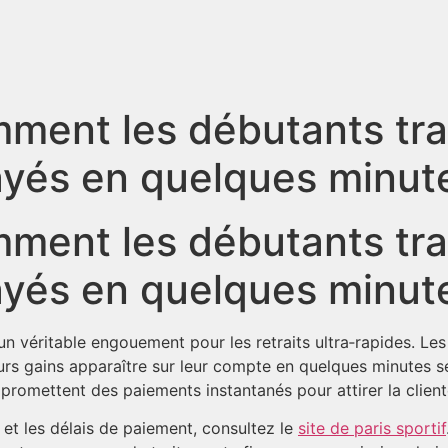
omment les débutants tr
ayés en quelques minut
omment les débutants tr
ayés en quelques minut
n véritable engouement pour les retraits ultra‑rapides. Le
 leurs gains apparaître sur leur compte en quelques minutes 
promettent des paiements instantanés pour attirer la client
et les délais de paiement, consultez le
site de paris sportif