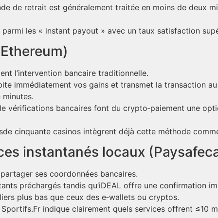
de de retrait est généralement traitée en moins de deux mi
s parmi les « instant payout » avec un taux satisfaction sup
 Ethereum)
nt l’intervention bancaire traditionnelle.
débite immédiatement vos gains et transmet la transaction au
e minutes.
 de vérifications bancaires font du crypto‑paiement une opti
plusde cinquante casinos intègrent déjà cette méthode com
ces instantanés locaux (Paysafec
 partager ses coordonnées bancaires.
tants préchargés tandis qu’iDEAL offre une confirmation i
aliers plus bas que ceux des e‑wallets ou cryptos.
 Sportifs.Fr indique clairement quels services offrent ≤10