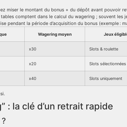
ez miser le montant du bonus + du dépôt avant pouvoir ret
u tables comptent dans le calcul du wagering ; souvent les j
ise pendant la période d’acquisition du bonus (exemple : m
ique
Wagering moyen
Jeux éligib
x30
Slots & roulette
x20
Slots sélectionnées
x40
Slots uniquement
si.
: la clé d’un retrait rapide
 ?