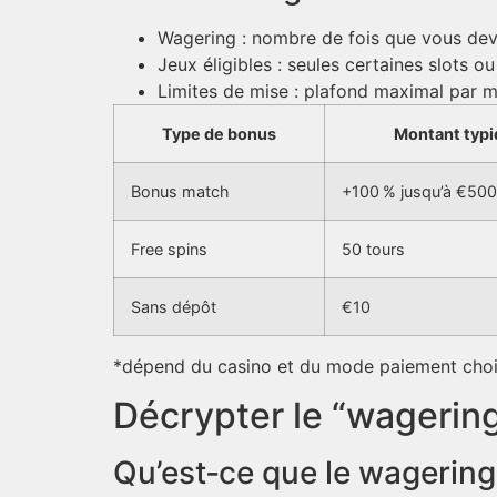
Wagering : nombre de fois que vous dev
Jeux éligibles : seules certaines slots o
Limites de mise : plafond maximal par m
Type de bonus
Montant typ
Bonus match
+100 % jusqu’à €500
Free spins
50 tours
Sans dépôt
€10
*dépend du casino et du mode paiement choi
Décrypter le “wagering” 
Qu’est‑ce que le wagering