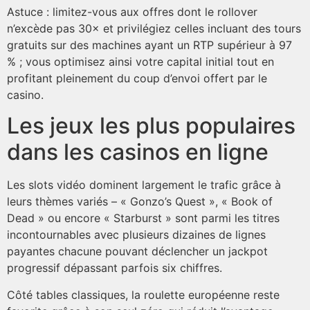
Astuce : limitez-vous aux offres dont le rollover
n’excède pas 30× et privilégiez celles incluant des tours
gratuits sur des machines ayant un RTP supérieur à 97
% ; vous optimisez ainsi votre capital initial tout en
profitant pleinement du coup d’envoi offert par le
casino.
Les jeux les plus populaires
dans les casinos en ligne
Les slots vidéo dominent largement le trafic grâce à
leurs thèmes variés – « Gonzo’s Quest », « Book of
Dead » ou encore « Starburst » sont parmi les titres
incontournables avec plusieurs dizaines de lignes
payantes chacune pouvant déclencher un jackpot
progressif dépassant parfois six chiffres.
Côté tables classiques, la roulette européenne reste