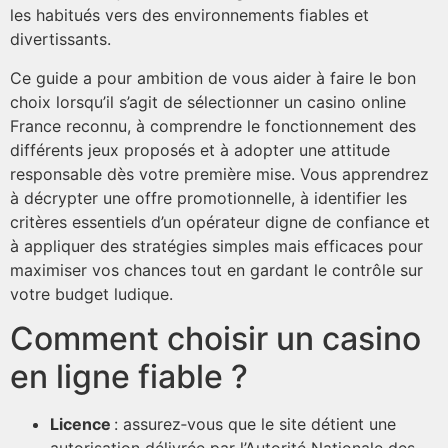
les habitués vers des environnements fiables et
divertissants.
Ce guide a pour ambition de vous aider à faire le bon
choix lorsqu’il s’agit de sélectionner un casino online
France reconnu, à comprendre le fonctionnement des
différents jeux proposés et à adopter une attitude
responsable dès votre première mise. Vous apprendrez
à décrypter une offre promotionnelle, à identifier les
critères essentiels d’un opérateur digne de confiance et
à appliquer des stratégies simples mais efficaces pour
maximiser vos chances tout en gardant le contrôle sur
votre budget ludique.
Comment choisir un casino
en ligne fiable ?
Licence
: assurez‑vous que le site détient une