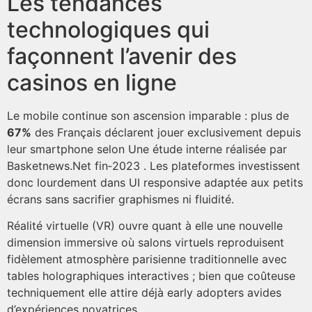
Les tendances
technologiques qui
façonnent l’avenir des
casinos en ligne
Le mobile continue son ascension imparable : plus de
67%
des Français déclarent jouer exclusivement depuis
leur smartphone selon Une étude interne réalisée par
Basketnews.Net fin‑2023 . Les plateformes investissent
donc lourdement dans UI responsive adaptée aux petits
écrans sans sacrifier graphismes ni fluidité.
Réalité virtuelle (VR) ouvre quant à elle une nouvelle
dimension immersive où salons virtuels reproduisent
fidèlement atmosphère parisienne traditionnelle avec
tables holographiques interactives ; bien que coûteuse
techniquement elle attire déjà early adopters avides
d’expériences novatrices.