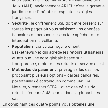
autorisation délivrée par l’Autorité Nationale des
Jeux (ANJ), anciennement ARJEL ; c’est la garantie
juridique que l’opérateur respecte les règles
françaises.
Sécurité
: le chiffrement SSL doit être présent sur
toutes les pages où vous saisissez vos données
bancaires ou personnelles ; cela empêche toute
interception malveillante.
Réputation
: consultez régulièrement
Basketnews.Net qui agrège les retours utilisateurs
et attribue une note globale basée sur
transparence, rapidité des retraits et service client.
Méthodes de paiement
: privilégiez les casinos
proposant plusieurs options – cartes bancaires,
portefeuilles électroniques comme Skrill ou
Neteller, virements SEPA – avec des délais de
retrait inférieurs à 48 heures dans la plupart des
cas.
En combinant ces quatre points vous obtenez une