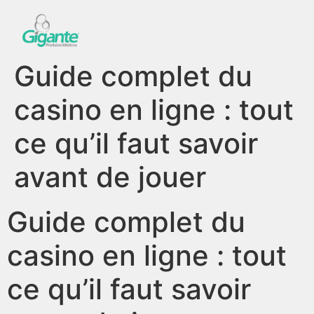
Guide complet du
casino en ligne : tout
ce qu’il faut savoir
avant de jouer
Guide complet du
casino en ligne : tout
ce qu’il faut savoir