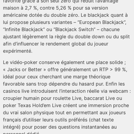
favorite grâce à son seul zéro qui réduit l’avantage
maison à 2,7 %, contre 5,26 % pour sa version
américaine dotée du double zéro. Le blackjack quant à
lui propose plusieurs variantes – “European Blackjack”,
“Infinite Blackjack” ou “Blackjack Switch” – chacune
ajustant légèrement la règle du double down ou du split
afin d’influencer le rendement global du joueur
expérimenté.
Le vidéo‑poker conserve également une place solide ;
« Jacks or Better » offre généralement un RTP > 99 %,
idéal pour ceux cherchant une marge théorique
favorable sans trop dépendre du hasard pur. Enfin les
casinos live introduisent l’interaction réelle via webcam :
croupier humain pour roulette Live, baccarat Live ou
poker Texas Hold’em Live créent une immersion proche
du vrai salon physique tout en permettant aux joueurs
français d’utiliser leurs outils préférés (chat texte
intégré) pour poser des questions instantanées au