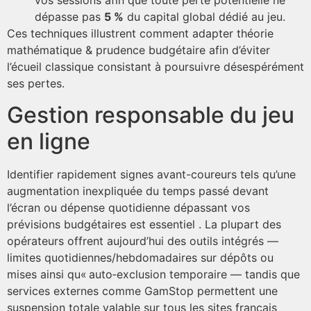
vos sessions afin que toute perte potentielle ne
dépasse pas
5 %
du capital global dédié au jeu.
Ces techniques illustrent comment adapter théorie
mathématique & prudence budgétaire afin d’éviter
l’écueil classique consistant à poursuivre désespérément
ses pertes.
Gestion responsable du jeu
en ligne
Identifier rapidement signes avant-coureurs tels qu’une
augmentation inexpliquée du temps passé devant
l’écran ou dépense quotidienne dépassant vos
prévisions budgétaires est essentiel . La plupart des
opérateurs offrent aujourd’hui des outils intégrés —
limites quotidiennes/hebdomadaires sur dépôts ou
mises ainsi qu« auto‑exclusion temporaire — tandis que
services externes comme GamStop permettent une
suspension totale valable sur tous les sites français