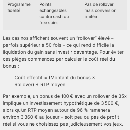
Programme
Points
Pas de rollover
fidélité
échangeables
mais conversion
contre cash ou
limitée
free spins
Les casinos affichent souvent un “rollover” élevé –
parfois supérieur à 50 fois – ce qui rend difficile la
liquidation du gain sans investir davantage. Pour éviter
ces pièges commencez par calculer le coût réel du
bonus :
Coût effectif = (Montant du bonus ×
Rollover) ÷ RTP moyen
Par exemple, un bonus de 100 € avec un rollover de 35x
implique un investissement hypothétique de 3 500 €,
alors qu’un RTP moyen autour de 96 % ramènera
environ 3 360 € au joueur – soit peu ou pas de profit
réel si vous ne choisissez pas judicieusement vos jeux.