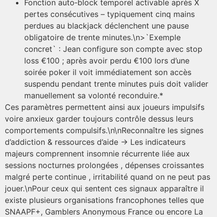
Fonction auto‑block temporel activable après X
pertes consécutives – typiquement cinq mains
perdues au blackjack déclenchent une pause
obligatoire de trente minutes.\n>`Exemple
concret` : Jean configure son compte avec stop
loss €100 ; après avoir perdu €100 lors d’une
soirée poker il voit immédiatement son accès
suspendu pendant trente minutes puis doit valider
manuellement sa volonté reconduire.*
Ces paramètres permettent ainsi aux joueurs impulsifs
voire anxieux garder toujours contrôle dessus leurs
comportements compulsifs.\n\nReconnaître les signes
d’addiction & ressources d’aide → Les indicateurs
majeurs comprennent insomnie récurrente liée aux
sessions nocturnes prolongées , dépenses croissantes
malgré perte continue , irritabilité quand on ne peut pas
jouer.\nPour ceux qui sentent ces signaux apparaître il
existe plusieurs organisations francophones telles que
SNAAPF+, Gamblers Anonymous France ou encore La