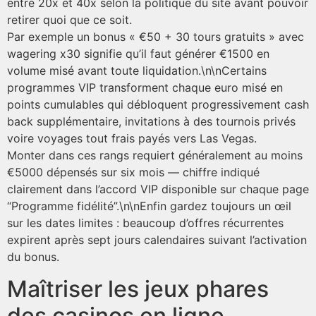
entre 20x et 40x selon la politique du site avant pouvoir
retirer quoi que ce soit.
Par exemple un bonus « €50 + 30 tours gratuits » avec
wagering x30 signifie qu’il faut générer €1500 en
volume misé avant toute liquidation.\n\nCertains
programmes VIP transforment chaque euro misé en
points cumulables qui débloquent progressivement cash
back supplémentaire, invitations à des tournois privés
voire voyages tout frais payés vers Las Vegas.
Monter dans ces rangs requiert généralement au moins
€5000 dépensés sur six mois — chiffre indiqué
clairement dans l’accord VIP disponible sur chaque page
“Programme fidélité”.\n\nEnfin gardez toujours un œil
sur les dates limites : beaucoup d’offres récurrentes
expirent après sept jours calendaires suivant l’activation
du bonus.
Maîtriser les jeux phares
des casinos en ligne