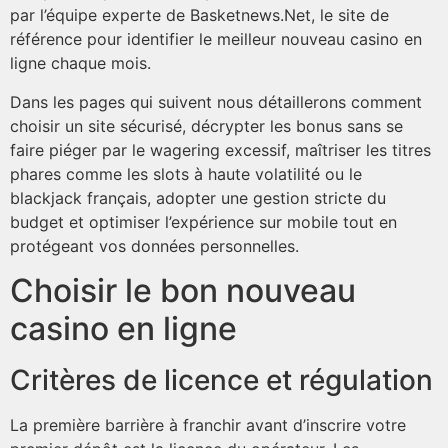
par l’équipe experte de Basketnews.Net, le site de
référence pour identifier le meilleur nouveau casino en
ligne chaque mois.
Dans les pages qui suivent nous détaillerons comment
choisir un site sécurisé, décrypter les bonus sans se
faire piéger par le wagering excessif, maîtriser les titres
phares comme les slots à haute volatilité ou le
blackjack français, adopter une gestion stricte du
budget et optimiser l’expérience sur mobile tout en
protégeant vos données personnelles.
Choisir le bon nouveau
casino en ligne
Critères de licence et régulation
La première barrière à franchir avant d’inscrire votre