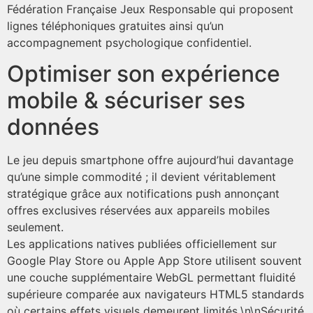
Fédération Française Jeux Responsable qui proposent
lignes téléphoniques gratuites ainsi qu’un
accompagnement psychologique confidentiel.
Optimiser son expérience
mobile & sécuriser ses
données
Le jeu depuis smartphone offre aujourd’hui davantage
qu’une simple commodité ; il devient véritablement
stratégique grâce aux notifications push annonçant
offres exclusives réservées aux appareils mobiles
seulement.
Les applications natives publiées officiellement sur
Google Play Store ou Apple App Store utilisent souvent
une couche supplémentaire WebGL permettant fluidité
supérieure comparée aux navigateurs HTML5 standards
où certains effets visuels demeurent limités.\n\nSécurité