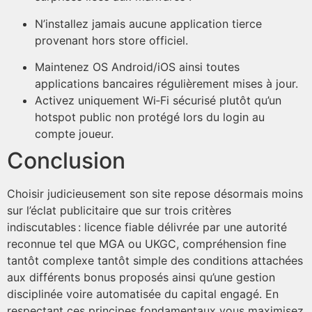
N’installez jamais aucune application tierce
provenant hors store officiel.
Maintenez OS Android/iOS ainsi toutes
applications bancaires régulièrement mises à jour.
Activez uniquement Wi‑Fi sécurisé plutôt qu’un
hotspot public non protégé lors du login au
compte joueur.
Conclusion
Choisir judicieusement son site repose désormais moins
sur l’éclat publicitaire que sur trois critères
indiscutables : licence fiable délivrée par une autorité
reconnue tel que MGA ou UKGC, compréhension fine
tantôt complexe tantôt simple des conditions attachées
aux différents bonus proposés ainsi qu’une gestion
disciplinée voire automatisée du capital engagé.​ En
respectant ces principes fondamentaux vous maximisez