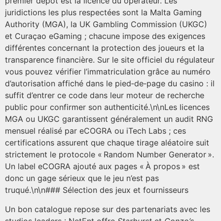
premier dépôt est la licence du opérateur. Les
juridictions les plus respectées sont la Malta Gaming
Authority (MGA), la UK Gambling Commission (UKGC)
et Curaçao eGaming ; chacune impose des exigences
différentes concernant la protection des joueurs et la
transparence financière. Sur le site officiel du régulateur
vous pouvez vérifier l’immatriculation grâce au numéro
d’autorisation affiché dans le pied‑de‑page du casino : il
suffit d’entrer ce code dans leur moteur de recherche
public pour confirmer son authenticité.\n\nLes licences
MGA ou UKGC garantissent généralement un audit RNG
mensuel réalisé par eCOGRA ou iTech Labs ; ces
certifications assurent que chaque tirage aléatoire suit
strictement le protocole « Random Number Generator ».
Un label eCOGRA ajouté aux pages « À propos » est
donc un gage sérieux que le jeu n’est pas
truqué.\n\n### Sélection des jeux et fournisseurs
Un bon catalogue repose sur des partenariats avec les
studios leaders : NetEnt offre
Starburst
et
Gonzo’s