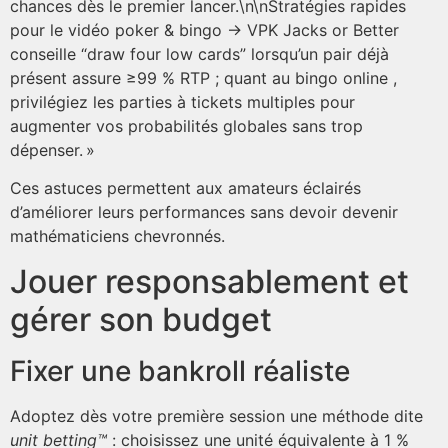
chances dès le premier lancer.\n\nStratégies rapides
pour le vidéo poker & bingo → VPK Jacks or Better
conseille “draw four low cards” lorsqu’un pair déjà
présent assure ≥99 % RTP ; quant au bingo online ,
privilégiez les parties à tickets multiples pour
augmenter vos probabilités globales sans trop
dépenser. »
Ces astuces permettent aux amateurs éclairés
d’améliorer leurs performances sans devoir devenir
mathématiciens chevronnés.
Jouer responsablement et
gérer son budget
Fixer une bankroll réaliste
Adoptez dès votre première session une méthode dite
unit betting™
: choisissez une unité équivalente à 1 %