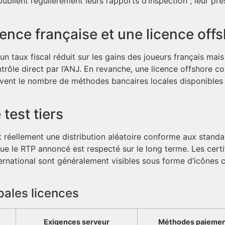
lient régulièrement leurs rapports d’inspection ; leur prés
cence française et une licence off
n taux fiscal réduit sur les gains des joueurs français mai
contrôle direct par l’ANJ. En revanche, une licence offshor
 souvent le nombre de méthodes bancaires locales disponible
test tiers
 réellement une distribution aléatoire conforme aux standar
que le RTP annoncé est respecté sur le long terme. Les cert
rnational sont généralement visibles sous forme d’icônes c
pales licences
Exigences serveur
Méthodes paiemen