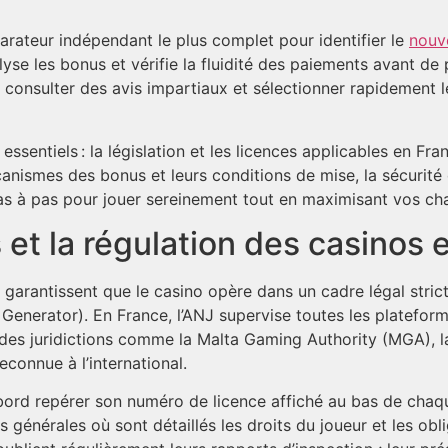
ateur indépendant le plus complet pour identifier le
nouv
analyse les bonus et vérifie la fluidité des paiements avant 
 consulter des avis impartiaux et sélectionner rapidement l
ssentiels : la législation et les licences applicables en Franc
écanismes des bonus et leurs conditions de mise, la sécurité 
pas à pas pour jouer sereinement tout en maximisant vos ch
s et la régulation des casinos 
 garantissent que le casino opère dans un cadre légal strict
enerator). En France, l’ANJ supervise toutes les plateform
al, des juridictions comme la Malta Gaming Authority (MGA
connue à l’international.
t d’abord repérer son numéro de licence affiché au bas de c
 générales où sont détaillés les droits du joueur et les obli