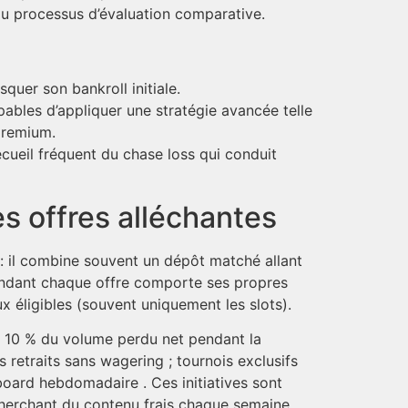
du processus d’évaluation comparative.
squer son bankroll initiale.
pables d’appliquer une stratégie avancée telle
premium.
’écueil fréquent du chase loss qui conduit
s offres alléchantes
: il combine souvent un dépôt matché allant
endant chaque offre comporte ses propres
x éligibles (souvent uniquement les slots).
e 10 % du volume perdu net pendant la
etraits sans wagering ; tournois exclusifs
board hebdomadaire . Ces initiatives sont
echerchant du contenu frais chaque semaine.