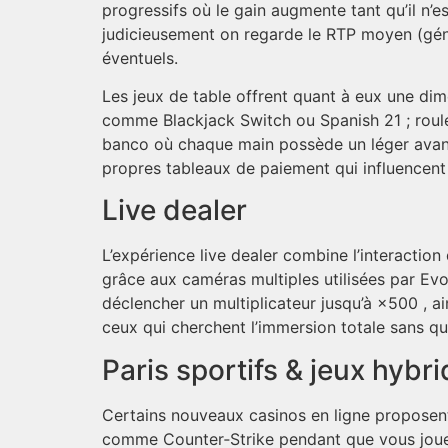
progressifs où le gain augmente tant qu’il n
judicieusement on regarde le RTP moyen (génér
éventuels.
Les jeux de table offrent quant à eux une dim
comme Blackjack Switch ou Spanish 21 ; roule
banco où chaque main possède un léger avant
propres tableaux de paiement qui influencen
Live dealer
L’expérience live dealer combine l’interaction 
grâce aux caméras multiples utilisées par Evo
déclencher un multiplicateur jusqu’à ×500 , ai
ceux qui cherchent l’immersion totale sans qui
Paris sportifs & jeux hybr
Certains nouveaux casinos en ligne proposent
comme Counter‑Strike pendant que vous jouez a