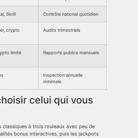
l, Skrill
Contrôle national quotidien
er, crypto
Audits trimestriels
ypto limité
Rapports publics mensuels
es
Inspection annuelle
minimale
oisir celui qui vous
ots classiques à trois rouleaux avec peu de
lités bonus interactives, puis les jackpots