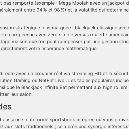
’est pas remporté (exemple : Mega Moolah avec un jackpot d
alement entre 94 % et 98 %) et la volatilité qui détermine
ension stratégique plus marquée : blackjack classique avec r
tte européenne avec zéro simple versus roulette américain
age maison que l’on peut compenser par une gestion stric
t directement votre espérance mathématique.​
directe avec un croupier réel via streaming HD et la sécurité
lution Gaming ou NetEnt Live . Les tables populaires inclue
nsi que le Blackjack Infinite Bet permettant aux high rollers
tter leur salon.
ides
 aussi une plateforme sportsbook intégrée où vous pouvez 
ux slots traditionnels ; cela crée une synergie intéressant