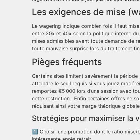
Les exigences de mise (w
Le wagering indique combien fois il faut mise
entre 20x et 40x selon la politique interne d
mises admissibles avant toute demande de retra
toute mauvaise surprise lors du traitement fin
Pièges fréquents
Certains sites limitent sévèrement la période
atteindre le seuil requis si vous jouez modér
remportez €5 000 lors d’une session avec tou
cette restriction . Enfin certaines offres ne s
réduisant ainsi votre marge théorique globale
Stratégies pour maximiser la 
1️⃣ Choisir une promotion dont le ratio mise/b
intéressante après retrait.