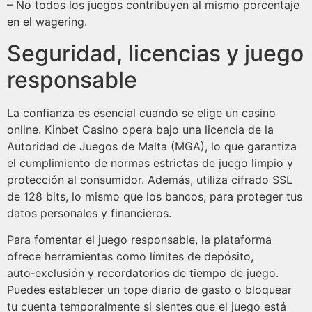
– No todos los juegos contribuyen al mismo porcentaje
en el wagering.
Seguridad, licencias y juego
responsable
La confianza es esencial cuando se elige un casino
online. Kinbet Casino opera bajo una licencia de la
Autoridad de Juegos de Malta (MGA), lo que garantiza
el cumplimiento de normas estrictas de juego limpio y
protección al consumidor. Además, utiliza cifrado SSL
de 128 bits, lo mismo que los bancos, para proteger tus
datos personales y financieros.
Para fomentar el juego responsable, la plataforma
ofrece herramientas como límites de depósito,
auto‑exclusión y recordatorios de tiempo de juego.
Puedes establecer un tope diario de gasto o bloquear
tu cuenta temporalmente si sientes que el juego está