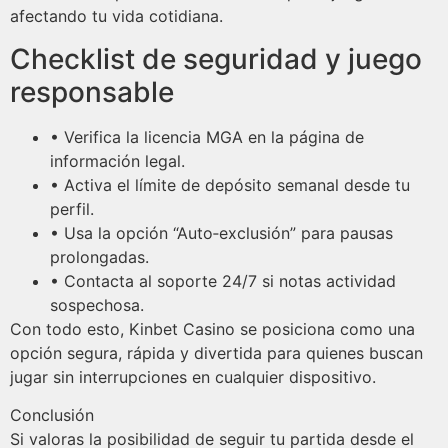
afectando tu vida cotidiana.
Checklist de seguridad y juego
responsable
• Verifica la licencia MGA en la página de
información legal.
• Activa el límite de depósito semanal desde tu
perfil.
• Usa la opción “Auto‑exclusión” para pausas
prolongadas.
• Contacta al soporte 24/7 si notas actividad
sospechosa.
Con todo esto, Kinbet Casino se posiciona como una
opción segura, rápida y divertida para quienes buscan
jugar sin interrupciones en cualquier dispositivo.
Conclusión
Si valoras la posibilidad de seguir tu partida desde el