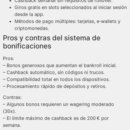
Cashback semanal sin requisitos de rollover.
Giros gratis en slots seleccionados al iniciar sesión
desde la app.
Métodos de pago múltiples: tarjetas, e‑wallets y
criptomonedas.
Pros y contras del sistema de
bonificaciones
Pros:
– Bonos generosos que aumentan el bankroll inicial.
– Cashback automático, sin códigos ni trucos.
– Compatibilidad total en todos los dispositivos.
– Procesamiento rápido de depósitos y retiros.
Contras:
– Algunos bonos requieren un wagering moderado
(30x).
– El límite máximo de cashback es de 200 € por
semana.