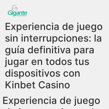
Experiencia de juego
sin interrupciones: la
guía definitiva para
jugar en todos tus
dispositivos con
Kinbet Casino
Experiencia de juego