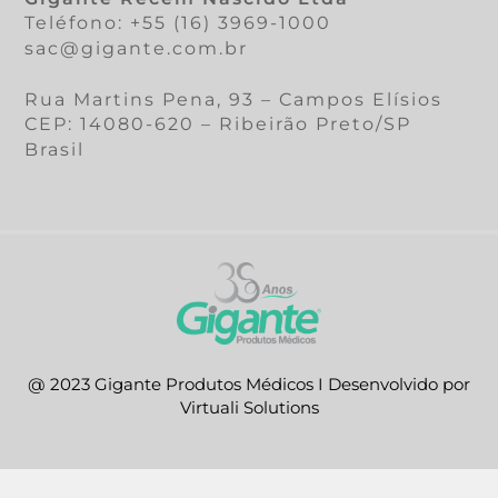
Teléfono: +55 (16) 3969-1000
sac@gigante.com.br
Rua Martins Pena, 93 – Campos Elísios
CEP: 14080-620 – Ribeirão Preto/SP
Brasil
@ 2023 Gigante Produtos Médicos I Desenvolvido por
Virtuali Solutions