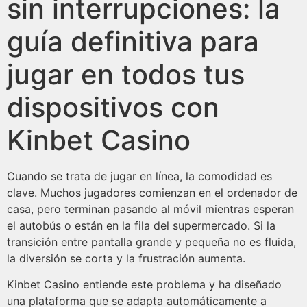
sin interrupciones: la
guía definitiva para
jugar en todos tus
dispositivos con
Kinbet Casino
Cuando se trata de jugar en línea, la comodidad es
clave. Muchos jugadores comienzan en el ordenador de
casa, pero terminan pasando al móvil mientras esperan
el autobús o están en la fila del supermercado. Si la
transición entre pantalla grande y pequeña no es fluida,
la diversión se corta y la frustración aumenta.
Kinbet Casino entiende este problema y ha diseñado
una plataforma que se adapta automáticamente a