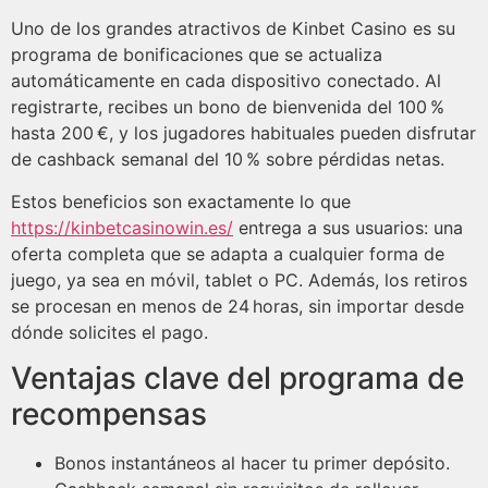
Uno de los grandes atractivos de Kinbet Casino es su
programa de bonificaciones que se actualiza
automáticamente en cada dispositivo conectado. Al
registrarte, recibes un bono de bienvenida del 100 %
hasta 200 €, y los jugadores habituales pueden disfrutar
de cashback semanal del 10 % sobre pérdidas netas.
Estos beneficios son exactamente lo que
https://kinbetcasinowin.es/
entrega a sus usuarios: una
oferta completa que se adapta a cualquier forma de
juego, ya sea en móvil, tablet o PC. Además, los retiros
se procesan en menos de 24 horas, sin importar desde
dónde solicites el pago.
Ventajas clave del programa de
recompensas
Bonos instantáneos al hacer tu primer depósito.