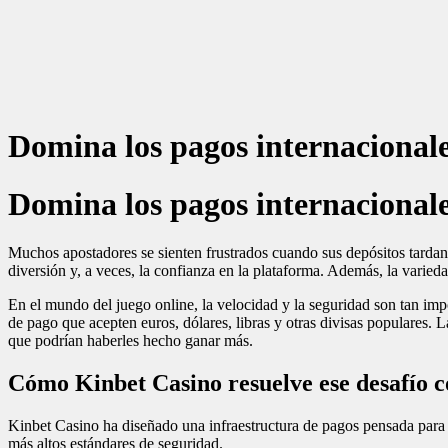
Domina los pagos internacionales
Domina los pagos internacionales
Muchos apostadores se sienten frustrados cuando sus depósitos tardan 
diversión y, a veces, la confianza en la plataforma. Además, la varied
En el mundo del juego online, la velocidad y la seguridad son tan imp
de pago que acepten euros, dólares, libras y otras divisas populares. L
que podrían haberles hecho ganar más.
Cómo Kinbet Casino resuelve ese desafío 
Kinbet Casino ha diseñado una infraestructura de pagos pensada para j
más altos estándares de seguridad.