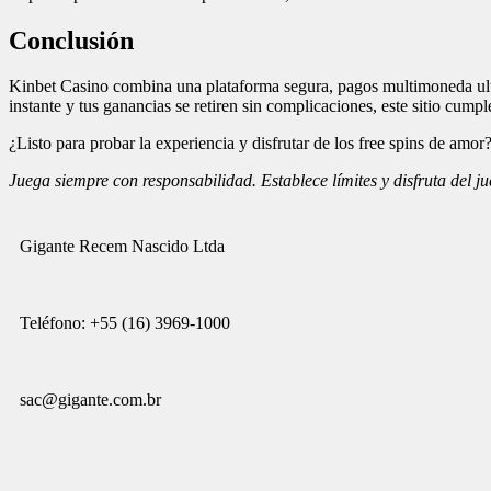
Conclusión
Kinbet Casino combina una plataforma segura, pagos multimoneda ultra‑r
instante y tus ganancias se retiren sin complicaciones, este sitio cumpl
¿Listo para probar la experiencia y disfrutar de los free spins de amo
Juega siempre con responsabilidad. Establece límites y disfruta del 
Gigante Recem Nascido Ltda
Teléfono: +55 (16) 3969-1000
sac@gigante.com.br