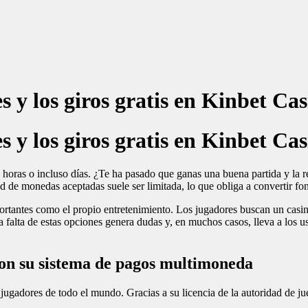
 y los giros gratis en Kinbet Cas
 y los giros gratis en Kinbet Cas
horas o incluso días. ¿Te ha pasado que ganas una buena partida y la r
ad de monedas aceptadas suele ser limitada, lo que obliga a convertir f
ortantes como el propio entretenimiento. Los jugadores buscan un casin
a falta de estas opciones genera dudas y, en muchos casos, lleva a los us
con su sistema de pagos multimoneda
ugadores de todo el mundo. Gracias a su licencia de la autoridad de jue