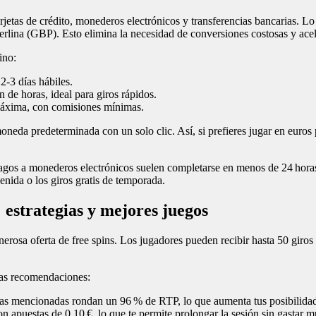
arjetas de crédito, monederos electrónicos y transferencias bancarias. 
terlina (GBP). Esto elimina la necesidad de conversiones costosas y acele
ino:
2‑3 días hábiles.
n de horas, ideal para giros rápidos.
máxima, con comisiones mínimas.
neda predeterminada con un solo clic. Así, si prefieres jugar en euros p
agos a monederos electrónicos suelen completarse en menos de 24 horas, 
nida o los giros gratis de temporada.
 estrategias y mejores juegos
nerosa oferta de free spins. Los jugadores pueden recibir hasta 50 gir
nas recomendaciones:
das mencionadas rondan un 96 % de RTP, lo que aumenta tus posibilidad
 apuestas de 0,10 €, lo que te permite prolongar la sesión sin gastar 