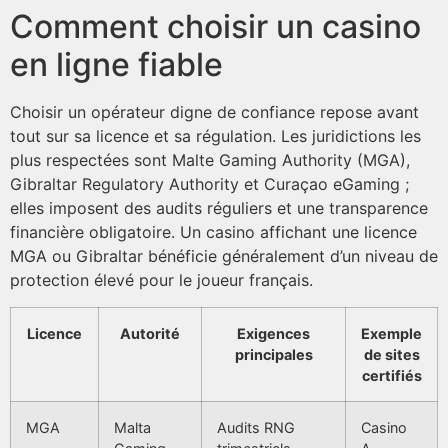
Comment choisir un casino
en ligne fiable
Choisir un opérateur digne de confiance repose avant
tout sur sa licence et sa régulation. Les juridictions les
plus respectées sont Malte Gaming Authority (MGA),
Gibraltar Regulatory Authority et Curaçao eGaming ;
elles imposent des audits réguliers et une transparence
financière obligatoire. Un casino affichant une licence
MGA ou Gibraltar bénéficie généralement d’un niveau de
protection élevé pour le joueur français.
Licence
Autorité
Exigences
Exemple
principales
de sites
certifiés
MGA
Malta
Audits RNG
Casino