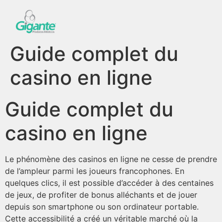
Guide complet du
casino en ligne
Guide complet du
casino en ligne
Le phénomène des casinos en ligne ne cesse de prendre
de l’ampleur parmi les joueurs francophones. En
quelques clics, il est possible d’accéder à des centaines
de jeux, de profiter de bonus alléchants et de jouer
depuis son smartphone ou son ordinateur portable.
Cette accessibilité a créé un véritable marché où la