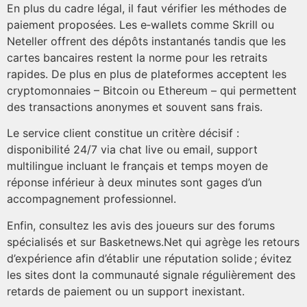
En plus du cadre légal, il faut vérifier les méthodes de
paiement proposées. Les e‑wallets comme Skrill ou
Neteller offrent des dépôts instantanés tandis que les
cartes bancaires restent la norme pour les retraits
rapides. De plus en plus de plateformes acceptent les
cryptomonnaies – Bitcoin ou Ethereum – qui permettent
des transactions anonymes et souvent sans frais.
Le service client constitue un critère décisif :
disponibilité 24/7 via chat live ou email, support
multilingue incluant le français et temps moyen de
réponse inférieur à deux minutes sont gages d’un
accompagnement professionnel.
Enfin, consultez les avis des joueurs sur des forums
spécialisés et sur Basketnews.Net qui agrège les retours
d’expérience afin d’établir une réputation solide ; évitez
les sites dont la communauté signale régulièrement des
retards de paiement ou un support inexistant.