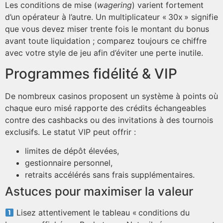
Les conditions de mise (
wagering
) varient fortement
d’un opérateur à l’autre. Un multiplicateur « 30x » signifie
que vous devez miser trente fois le montant du bonus
avant toute liquidation ; comparez toujours ce chiffre
avec votre style de jeu afin d’éviter une perte inutile.
Programmes fidélité & VIP
De nombreux casinos proposent un système à points où
chaque euro misé rapporte des crédits échangeables
contre des cashbacks ou des invitations à des tournois
exclusifs. Le statut VIP peut offrir :
limites de dépôt élevées,
gestionnaire personnel,
retraits accélérés sans frais supplémentaires.
Astuces pour maximiser la valeur
Lisez attentivement le tableau « conditions du