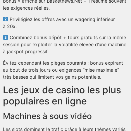
bonus » affiché sur Basketnews.Net – il résume souvent
les exigences réelles.
Privilégiez les offres avec un wagering inférieur
à 20x.
Combinez bonus dépôt + tours gratuits sur la même
session pour exploiter la volatilité élevée d’une machine
à jackpot progressif.
Évitez cependant les pièges courants : bonus expirant
au bout de trois jours ou exigences “mise maximale”
très basses qui limitent vos gains potentiels.
Les jeux de casino les plus
populaires en ligne
Machines à sous vidéo
Les slots dominent le trafic grâce à leurs thèmes variés