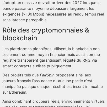
L’adoption massive devrait arriver dès 2027 lorsque la
bande passante moyenne dépassera largement les
exigences (>100 Mbps) nécessaires au rendu temps réel
sans latence perceptible.
Rôle des cryptomonnaies &
blockchain
Les plateformes pionnières utilisent la blockchain non
seulement comme moyen financier mais aussi comme
registre transparent garantissant l’équité du RNG via
smart contracts audités publiquement.
Des projets tels que
FairSpin
proposent ainsi aux
joueurs français l’assurance qu’aucune partie n’est
manipulée puisque chaque résultat est inscrit immuable
sur Ethereum.
Ainsi combinant croupiers réels, environnements virtuels