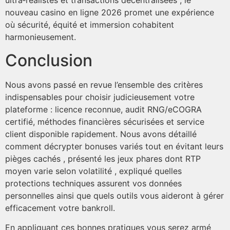
ultra‑réalistes et transactions décentralisées , le
nouveau casino en ligne 2026 promet une expérience
où sécurité, équité et immersion cohabitent
harmonieusement.
Conclusion
Nous avons passé en revue l’ensemble des critères
indispensables pour choisir judicieusement votre
plateforme : licence reconnue, audit RNG/eCOGRA
certifié, méthodes financières sécurisées et service
client disponible rapidement. Nous avons détaillé
comment décrypter bonuses variés tout en évitant leurs
pièges cachés , présenté les jeux phares dont RTP
moyen varie selon volatilité , expliqué quelles
protections techniques assurent vos données
personnelles ainsi que quels outils vous aideront à gérer
efficacement votre bankroll.
En appliquant ces bonnes pratiques vous serez armé