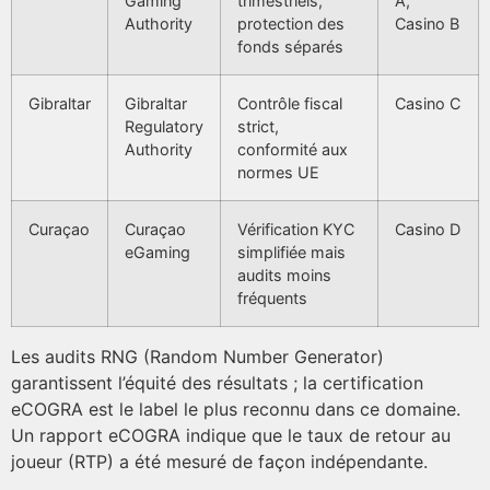
Gaming
trimestriels,
A,
Authority
protection des
Casino B
fonds séparés
Gibraltar
Gibraltar
Contrôle fiscal
Casino C
Regulatory
strict,
Authority
conformité aux
normes UE
Curaçao
Curaçao
Vérification KYC
Casino D
eGaming
simplifiée mais
audits moins
fréquents
Les audits RNG (Random Number Generator)
garantissent l’équité des résultats ; la certification
eCOGRA est le label le plus reconnu dans ce domaine.
Un rapport eCOGRA indique que le taux de retour au
joueur (RTP) a été mesuré de façon indépendante.