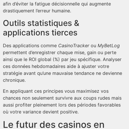
afin d’éviter la fatigue décisionnelle qui augmente
drastiquement l’erreur humaine.
Outils statistiques &
applications tierces
Des applications comme
CasinoTracker
ou
MyBetLog
permettent d’enregistrer chaque mise, gain ou perte
ainsi que le ROI global (%) par jeu spécifique. Analyser
ces données hebdomadaires aide à ajuster votre
stratégie avant qu’une mauvaise tendance ne devienne
chronique.
En appliquant ces principes vous maximisez vos
chances non seulement survivre aux coups rudes mais
aussi profiter pleinement lors des périodes favorables
où votre variance devient positive.
Le futur des casinos en