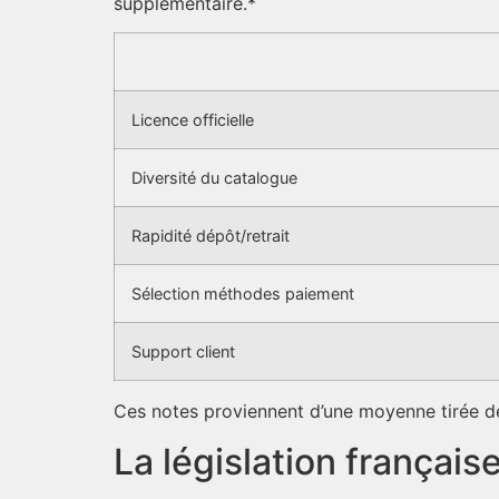
supplémentaire.*
Licence officielle
Diversité du catalogue
Rapidité dépôt/retrait
Sélection méthodes paiement
Support client
Ces notes proviennent d’une moyenne tirée d
La législation français