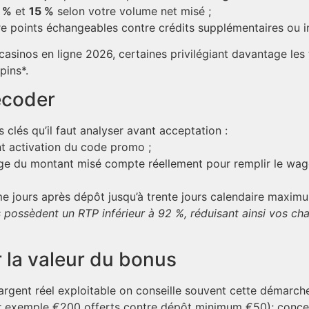
 %
et
15 %
selon votre volume net misé ;
 points échangeables contre crédits supplémentaires ou in
asinos en ligne 2026, certaines privilégiant davantage les t
pins*.
écoder
lés qu’il faut analyser avant acceptation :
t activation du code promo ;
age du montant misé compte réellement pour remplir le wag
me jours après dépôt jusqu’à trente jours calendaire maximu
ls possèdent un RTP inférieur à 92 %, réduisant ainsi vos ch
 la valeur du bonus
 argent réel exploitable on conseille souvent cette démarche
ar exemple €200 offerts contre dépôt minimum €50); concent