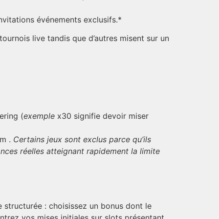
vitations événements exclusifs.*
ournois live tandis que d’autres misent sur un
ering (
exemple
x30 signifie devoir miser
m .
Certains jeux sont exclus parce qu’ils
ances réelles atteignant rapidement la limite
 structurée : choisissez un bonus dont le
rez vos mises initiales sur slots présentant