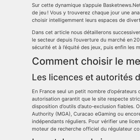
Sur cette dynamique s’appuie Basketnews.Net, 
de jeu ! Vous y trouverez chaque jour une a
choisir intelligemment leurs espaces de divert
Dans cet article nous détaillerons successivem
le secteur depuis l’ouverture du marché en 2010
sécurité et à l’équité des jeux, puis enfin les
Comment choisir le mei
Les licences et autorités 
En France seul un petit nombre d’opérateurs d
autorisation garantit que le site respecte str
disposition d’outils d’auto‑exclusion fiables. 
Authority (MGA), Curacao eGaming ou encore G
indépendants réguliers. Pour vérifier une licen
moteur de recherche officiel du régulateur co