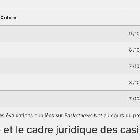
Critère
9 /10
8 /10
7 /10
8 /10
7 /10
es évaluations publiées sur
Basketnews.Net
au cours du pr
e et le cadre juridique des cas