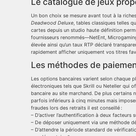
Le catalogue de jeux pro
Un bon choix se mesure avant tout à la riche
Deadwood Deluxe
, tables classiques telles q
cartes depuis un studio haute définition perm
fournisseurs renommés—NetEnt, Microgaming, 
élevée ainsi qu’un taux RTP déclaré transpare
rapidement afficher uniquement vos titres favo
Les méthodes de paiemen
Les options bancaires varient selon chaque p
électroniques tels que Skrill ou Neteller qui 
bancaire au site marchand. De plus certains
parfois inférieurs à cinq minutes mais imposen
fraudes lors des retraits il est conseillé :
– D’activer l’authentification à deux facteurs 
– De déposer uniquement via une méthode déjà
– D’attendre la période standard de vérifica