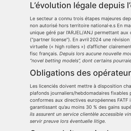
L’évolution légale depuis
Le secteur a connu trois étapes majeures depu
non autorisé hors territoire national·e.s En m
unique géré par l’ARJEL/ANJ permettant aux op
(“partner license”). En avril 2024 une révisi
virtuelle (« high rollers ») d’afficher clairem
fisc français.
Depuis lors aucune nouvelle mod
“novel betting models”, dont certains pourrai
Obligations des opérateur
Les licenciés doivent mettre à disposition cha
plafonds journaliers/hebdomadaires fixables 
conformes aux directives européennes FATF in
garantissant qu’au moins 30 % des gains supér
ils assurent un service clientèle accessible 
servir preuve lors éventuelle litige.