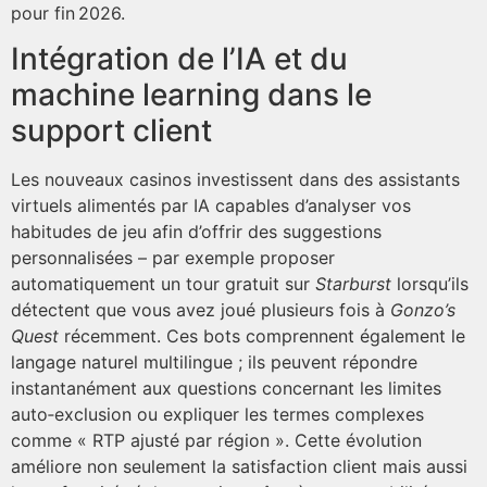
pour fin 2026.
Intégration de l’IA et du
machine learning dans le
support client
Les nouveaux casinos investissent dans des assistants
virtuels alimentés par IA capables d’analyser vos
habitudes de jeu afin d’offrir des suggestions
personnalisées – par exemple proposer
automatiquement un tour gratuit sur
Starburst
lorsqu’ils
détectent que vous avez joué plusieurs fois à
Gonzo’s
Quest
récemment. Ces bots comprennent également le
langage naturel multilingue ; ils peuvent répondre
instantanément aux questions concernant les limites
auto‑exclusion ou expliquer les termes complexes
comme « RTP ajusté par région ». Cette évolution
améliore non seulement la satisfaction client mais aussi