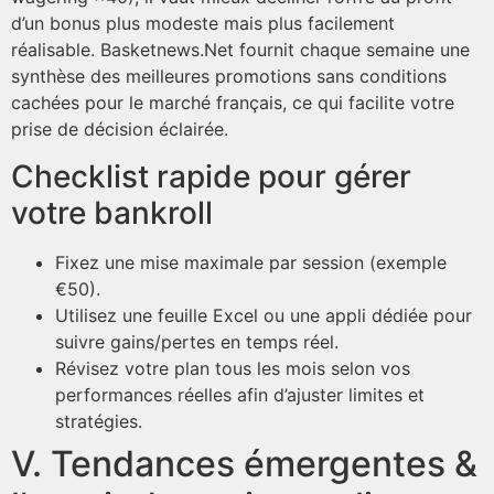
d’un bonus plus modeste mais plus facilement
réalisable. Basketnews.Net fournit chaque semaine une
synthèse des meilleures promotions sans conditions
cachées pour le marché français, ce qui facilite votre
prise de décision éclairée.
Checklist rapide pour gérer
votre bankroll
Fixez une mise maximale par session (exemple
€50).
Utilisez une feuille Excel ou une appli dédiée pour
suivre gains/pertes en temps réel.
Révisez votre plan tous les mois selon vos
performances réelles afin d’ajuster limites et
stratégies.
V. Tendances émergentes &