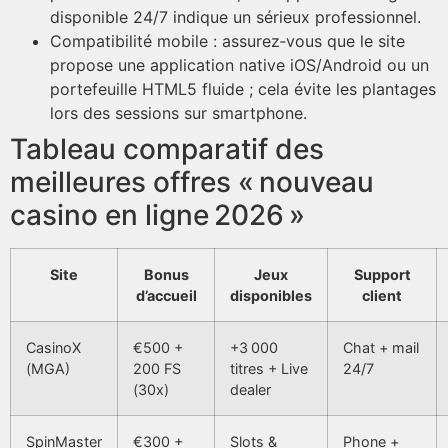
disponible 24/7 indique un sérieux professionnel.
Compatibilité mobile : assurez‑vous que le site
propose une application native iOS/Android ou un
portefeuille HTML5 fluide ; cela évite les plantages
lors des sessions sur smartphone.
Tableau comparatif des
meilleures offres « nouveau
casino en ligne 2026 »
Site
Bonus
Jeux
Support
d’accueil
disponibles
client
CasinoX
€500 +
+3 000
Chat + mail
(MGA)
200 FS
titres + Live
24/7
(30x)
dealer
SpinMaster
€300 +
Slots &
Phone +