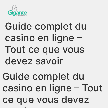
Guide complet du
casino en ligne –
Tout ce que vous
devez savoir
Guide complet du
casino en ligne – Tout
ce que vous devez