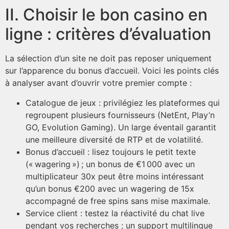
II. Choisir le bon casino en
ligne : critères d’évaluation
La sélection d’un site ne doit pas reposer uniquement
sur l’apparence du bonus d’accueil. Voici les points clés
à analyser avant d’ouvrir votre premier compte :
Catalogue de jeux : privilégiez les plateformes qui
regroupent plusieurs fournisseurs (NetEnt, Play’n
GO, Evolution Gaming). Un large éventail garantit
une meilleure diversité de RTP et de volatilité.
Bonus d’accueil : lisez toujours le petit texte
(« wagering ») ; un bonus de €1 000 avec un
multiplicateur 30x peut être moins intéressant
qu’un bonus €200 avec un wagering de 15x
accompagné de free spins sans mise maximale.
Service client : testez la réactivité du chat live
pendant vos recherches ; un support multilingue