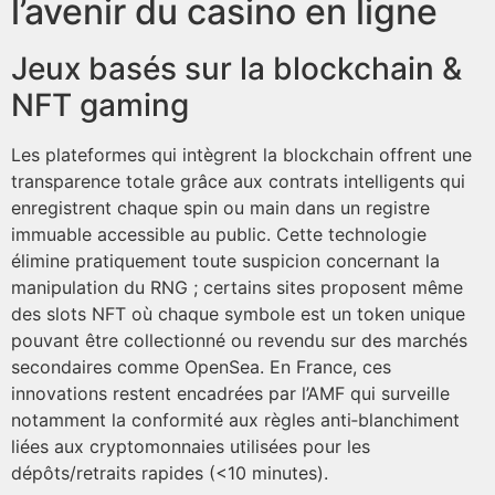
l’avenir du casino en ligne
Jeux basés sur la blockchain &
NFT gaming
Les plateformes qui intègrent la blockchain offrent une
transparence totale grâce aux contrats intelligents qui
enregistrent chaque spin ou main dans un registre
immuable accessible au public. Cette technologie
élimine pratiquement toute suspicion concernant la
manipulation du RNG ; certains sites proposent même
des slots NFT où chaque symbole est un token unique
pouvant être collectionné ou revendu sur des marchés
secondaires comme OpenSea. En France, ces
innovations restent encadrées par l’AMF qui surveille
notamment la conformité aux règles anti‑blanchiment
liées aux cryptomonnaies utilisées pour les
dépôts/retraits rapides (<10 minutes).