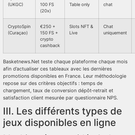
(UKGC)
100 FS
Table only
chat
(20x)
CryptoSpin
€250 +
Slots NFT &
Chat
(Curaçao)
150 FS +
Live
uniquement
crypto
cashback
Basketnews.Net teste chaque plateforme chaque mois
afin d’actualiser ces tableaux avec les dernières
promotions disponibles en France. Leur méthodologie
repose sur des critères objectifs : temps de
chargement, taux de conversion dépôt‑retrait et
satisfaction client mesurée par questionnaire NPS.
III. Les différents types de
jeux disponibles en ligne