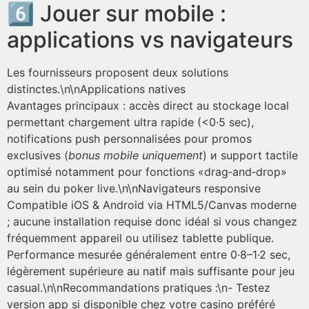
6️⃣ Jouer sur mobile :
applications vs navigateurs
Les fournisseurs proposent deux solutions
distinctes.\n\nApplications natives
Avantages principaux : accès direct au stockage local
permettant chargement ultra rapide (<0·5 sec),
notifications push personnalisées pour promos
exclusives (
bonus mobile uniquement
) и support tactile
optimisé notamment pour fonctions «drag‑and‑drop»
au sein du poker live.\n\nNavigateurs responsive
Compatible iOS & Android via HTML5/Canvas moderne
; aucune installation requise donc idéal si vous changez
fréquemment appareil ou utilisez tablette publique.
Performance mesurée généralement entre 0·8–1·2 sec,
légèrement supérieure au natif mais suffisante pour jeu
casual.\n\nRecommandations pratiques :\n- Testez
version app si disponible chez votre casino préféré