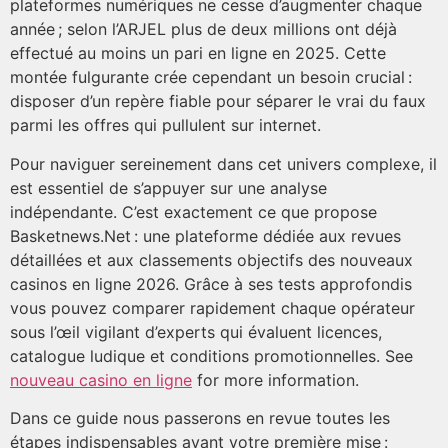
plateformes numériques ne cesse d’augmenter chaque
année ; selon l’ARJEL plus de deux millions ont déjà
effectué au moins un pari en ligne en 2025. Cette
montée fulgurante crée cependant un besoin crucial :
disposer d’un repère fiable pour séparer le vrai du faux
parmi les offres qui pullulent sur internet.
Pour naviguer sereinement dans cet univers complexe, il
est essentiel de s’appuyer sur une analyse
indépendante. C’est exactement ce que propose
Basketnews.Net : une plateforme dédiée aux revues
détaillées et aux classements objectifs des nouveaux
casinos en ligne 2026. Grâce à ses tests approfondis
vous pouvez comparer rapidement chaque opérateur
sous l’œil vigilant d’experts qui évaluent licences,
catalogue ludique et conditions promotionnelles. See
nouveau casino en ligne
for more information.
Dans ce guide nous passerons en revue toutes les
étapes indispensables avant votre première mise :