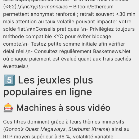
(<€2).\n\n
Crypto‑monnaies
– Bitcoin/Ethereum
permettent anonymat renforcé ; retrait souvent <30 min
mais attention au taux volatile pouvant impacter votre
solde fiat.\n\nConseils pratiques :\n- Privilégiez toujours
méthode compatible KYC pour éviter blocage
compte.\n- Testez petite somme initiale afin vérifier
délai réel.\n- Consultez régulièrement Basketnews.Net
où chaque paiement est évalué quant aux frais cachés
éventuels.\
5️⃣ Les jeuxles plus
populaires en ligne
🎰 Machines à sous vidéo
Ces titres dominent grâce à leurs thèmes immersifs
(
Gonzo’s Quest Megaways
,
Starburst Xtreme
) ainsi au
RTP moyen supérieur à 96 %, volatilité variable