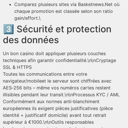
Comparez plusieurs sites via Basketnews.Net où
chaque promotion est classée selon son ratio
gain/effort.\
3️⃣ Sécurité et protection
des données
Un bon casino doit appliquer plusieurs couches
techniques afin garantir confidentialité.\n\nCryptage
SSL & HTTPS
Toutes les communications entre votre
navigateur/mobile​et le serveur sont chiffrées avec
AES‑256 bits – même vos numéros cartes restent
illisibles pendant leur transit.\n\nProcessus KYC / AML
Conformément aux normes anti‑blanchiment
européennes ils exigent pièces justificatives (pièce
identité + justificatif domicile) avant tout retrait
supérieur à €1000.\n\nOutils responsables