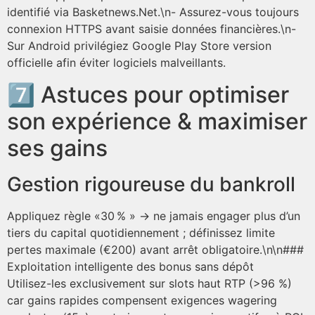
identifié via Basketnews.Net.\n- Assurez-vous toujours
connexion HTTPS avant saisie données financières.\n-
Sur Android privilégiez Google Play Store version
officielle afin éviter logiciels malveillants.
7️⃣ Astuces pour optimiser
son expérience & maximiser
ses gains
Gestion rigoureuse du bankroll
Appliquez règle «30 % » → ne jamais engager plus d’un
tiers du capital quotidiennement ; définissez limite
pertes maximale (€200) avant arrêt obligatoire.\n\n###
Exploitation intelligente des bonus sans dépôt
Utilisez-les exclusivement sur slots haut RTP (>96 %)
car gains rapides compensent exigences wagering