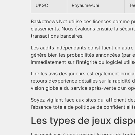
UKGC
Royaume‑Uni
Te
Basketnews.Net utilise ces licences comme pre
classements. Nous évaluons ensuite la sécuri
transactions bancaires.
Les audits indépendants constituent un autre p
génère bien les probabilités annoncées (par
immédiatement sur l’intégrité du logiciel utilis
Lire les avis des joueurs est également cruc
retours d’expérience détaillés sur la rapidité
vision globale du service après‑vente d’un op
Soyez vigilant face aux sites qui affichent d
l’absence totale de politique de confidential
Les types de jeux disp
Les machines à sous restent le cœur du trafic 