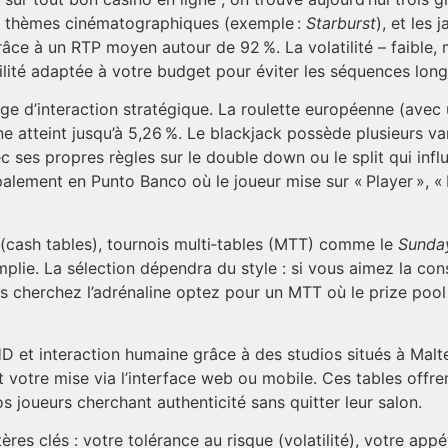
ec thèmes cinématographiques (exemple :
Starburst
), et les
grâce à un RTP moyen autour de 92 %. La volatilité – faible
tilité adaptée à votre budget pour éviter les séquences long
age d’interaction stratégique. La roulette européenne (ave
ine atteint jusqu’à 5,26 %. Le blackjack possède plusieurs v
 ses propres règles sur le double down ou le split qui infl
alement en Punto Banco où le joueur mise sur « Player », «
 (cash tables), tournois multi‑tables (MTT) comme le
Sunday
mplie. La sélection dépendra du style : si vous aimez la c
s cherchez l’adrénaline optez pour un MTT où le prize pool 
D et interaction humaine grâce à des studios situés à Malt
nt votre mise via l’interface web ou mobile. Ces tables offr
 joueurs cherchant authenticité sans quitter leur salon.
ères clés : votre tolérance au risque (volatilité), votre app