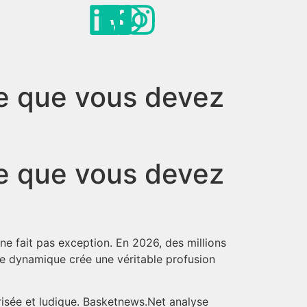
ce que vous devez
ce que vous devez
ne fait pas exception. En 2026, des millions
tte dynamique crée une véritable profusion
isée et ludique. Basketnews.Net analyse