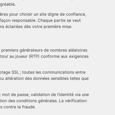
agréable.
res pour choisir un site digne de confiance,
e façon responsable. Chaque partie se veut
ons éclairées dès votre première mise.
s premiers générateurs de nombres aléatoires
 retour au joueur (RTP) conforme aux exigences
yptage SSL ; toutes les communications entre
 ou altération des données sensibles telles que
mot de passe, validation de l’identité via une
ation des conditions générales. La vérification
s contre la fraude.