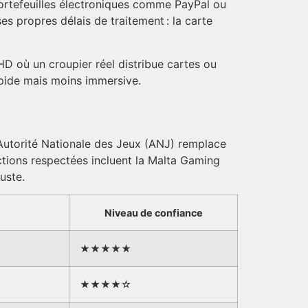
portefeuilles électroniques comme PayPal ou
s propres délais de traitement : la carte
 HD où un croupier réel distribue cartes ou
apide mais moins immersive.
é
l’Autorité Nationale des Jeux (ANJ) remplace
dictions respectées incluent la Malta Gaming
uste.
Niveau de confiance
★★★★★
★★★★☆