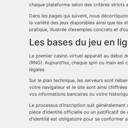
chaque plateforme selon des critères stricts 
Dans les pages qui suivent, nous décortiquons
la variété des jeux disponibles ainsi que les
pratique, illustrée d’exemples concrets et d’o
Les bases du jeu en li
Le premier casino virtuel apparaît au début 
(RNG). Aujourd’hui, chaque spin ou main est c
légales.
Sur le plan technique, les serveurs sont hébe
votre navigateur et le site sont ainsi chiffré
vos informations bancaires ou votre historiqu
Le processus d’inscription suit généralement 
pièce d’identité officielle ou un justificatif 
d’identité est obligatoire pour se conformer 