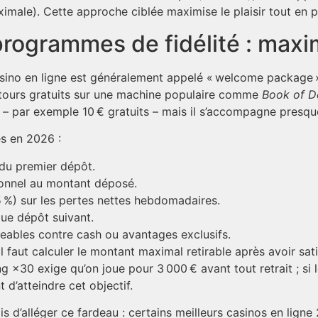
male). Cette approche ciblée maximise le plaisir tout en p
rogrammes de fidélité : maxim
ino en ligne est généralement appelé « welcome package »
tours gratuits sur une machine populaire comme
Book of D
 par exemple 10 € gratuits – mais il s’accompagne presque
és en 2026 :
du premier dépôt.
ionnel au montant déposé.
 %) sur les pertes nettes hebdomadaires.
que dépôt suivant.
ables contre cash ou avantages exclusifs.
 il faut calculer le montant maximal retirable après avoir sa
×30 exige qu’on joue pour 3 000 € avant tout retrait ; si l
 d’atteindre cet objectif.
s d’alléger ce fardeau : certains meilleurs casinos en lig