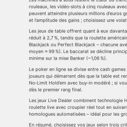
rouleaux, les vidéo‑slots à cinq rouleaux av
peuvent atteindre plusieurs millions d’euros 
et l’amplitude des gains ; choisissez une vola
Les jeux de table offrent quant à eux davant
réduit à 2,7 %, tandis que la roulette américa
Blackjack ou Perfect Blackjack – chacune avec
moyen ≈ 99 %). Le baccarat se décline princip
minime sur la mise Banker (~1,06 %).
Le poker en ligne se divise entre cash games
joueurs qui démarrent dès que la table est re
No‑Limit Hold’em avec buy‑in modéré ; si vou
dès le premier rang final.
Les jeux Live Dealer combinent technologie H
roulette live avec croupier réel tout en suiva
homologues automatisées – idéal pour les gros
En résumé, choisissez vos jeux selon trois crit