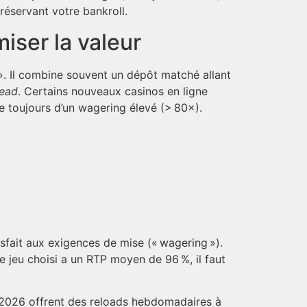
réservant votre bankroll.
iser la valeur
. Il combine souvent un dépôt matché allant
ead
. Certains nouveaux casinos en ligne
 toujours d’un wagering élevé (> 80×).
tisfait aux exigences de mise (« wagering »).
e jeu choisi a un RTP moyen de 96 %, il faut
ne 2026 offrent des reloads hebdomadaires à