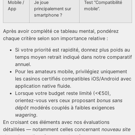
Mobile /
Je joue
Test “Compatibilité
App
principalement sur
mobile”.
smartphone ?
Après avoir complété ce tableau mental, pondérez
chaque critère selon son importance relative :
Si votre priorité est rapidité, donnez plus poids au
temps moyen retrait indiqué dans notre comparatif
annuel.
Pour les amateurs mobile, privilégiez uniquement
les casinos certifiés compatibles iOS/Android avec
application native fluide.
Lorsque votre budget reste limité (<€50),
orientez-vous vers ceux proposant
bonus sans
dépôt
modérés couplés à faibles exigences
wagering
.
En croisant ces éléments avec nos évaluations
détaillées — notamment celles concernant
nouveau site