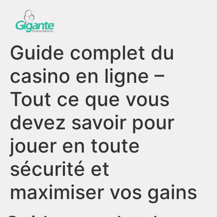
Guide complet du
casino en ligne –
Tout ce que vous
devez savoir pour
jouer en toute
sécurité et
maximiser vos gains