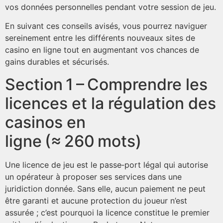
vos données personnelles pendant votre session de jeu.
En suivant ces conseils avisés, vous pourrez naviguer
sereinement entre les différents nouveaux sites de
casino en ligne tout en augmentant vos chances de
gains durables et sécurisés.
Section 1 – Comprendre les
licences et la régulation des
casinos en
ligne (≈ 260 mots)
Une licence de jeu est le passe‑port légal qui autorise
un opérateur à proposer ses services dans une
juridiction donnée. Sans elle, aucun paiement ne peut
être garanti et aucune protection du joueur n’est
assurée ; c’est pourquoi la licence constitue le premier