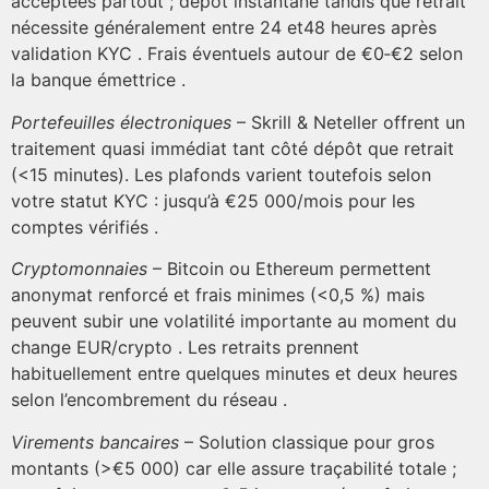
acceptées partout ; dépôt instantané tandis que retrait
nécessite généralement entre 24 et48 heures après
validation KYC . Frais éventuels autour de €0‑€2 selon
la banque émettrice .
Portefeuilles électroniques
– Skrill & Neteller offrent un
traitement quasi immédiat tant côté dépôt que retrait
(<15 minutes). Les plafonds varient toutefois selon
votre statut KYC : jusqu’à €25 000/mois pour les
comptes vérifiés .
Cryptomonnaies
– Bitcoin ou Ethereum permettent
anonymat renforcé et frais minimes (<0,5 %) mais
peuvent subir une volatilité importante au moment du
change EUR/crypto . Les retraits prennent
habituellement entre quelques minutes et deux heures
selon l’encombrement du réseau .
Virements bancaires
– Solution classique pour gros
montants (>€5 000) car elle assure traçabilité totale ;