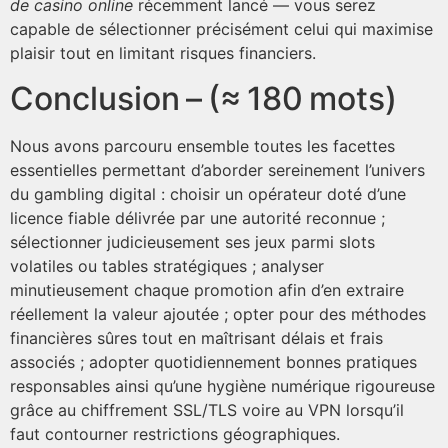
de casino online
récemment lancé — vous serez
capable de sélectionner précisément celui qui maximise
plaisir tout en limitant risques financiers.
Conclusion – (≈ 180 mots)
Nous avons parcouru ensemble toutes les facettes
essentielles permettant d’aborder sereinement l’univers
du gambling digital : choisir un opérateur doté d’une
licence fiable délivrée par une autorité reconnue ;
sélectionner judicieusement ses jeux parmi slots
volatiles ou tables stratégiques ; analyser
minutieusement chaque promotion afin d’en extraire
réellement la valeur ajoutée ; opter pour des méthodes
financières sûres tout en maîtrisant délais et frais
associés ; adopter quotidiennement bonnes pratiques
responsables ainsi qu’une hygiène numérique rigoureuse
grâce au chiffrement SSL/TLS voire au VPN lorsqu’il
faut contourner restrictions géographiques.