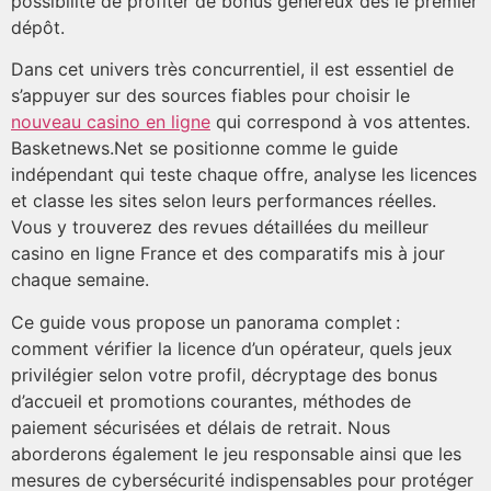
possibilité de profiter de bonus généreux dès le premier
dépôt.
Dans cet univers très concurrentiel, il est essentiel de
s’appuyer sur des sources fiables pour choisir le
nouveau casino en ligne
qui correspond à vos attentes.
Basketnews.Net se positionne comme le guide
indépendant qui teste chaque offre, analyse les licences
et classe les sites selon leurs performances réelles.
Vous y trouverez des revues détaillées du meilleur
casino en ligne France et des comparatifs mis à jour
chaque semaine.
Ce guide vous propose un panorama complet :
comment vérifier la licence d’un opérateur, quels jeux
privilégier selon votre profil, décryptage des bonus
d’accueil et promotions courantes, méthodes de
paiement sécurisées et délais de retrait. Nous
aborderons également le jeu responsable ainsi que les
mesures de cybersécurité indispensables pour protéger