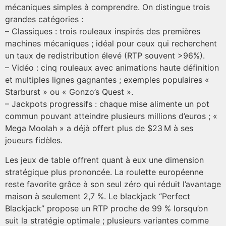
mécaniques simples à comprendre. On distingue trois
grandes catégories :
– Classiques : trois rouleaux inspirés des premières
machines mécaniques ; idéal pour ceux qui recherchent
un taux de redistribution élevé (RTP souvent >96%).
– Vidéo : cinq rouleaux avec animations haute définition
et multiples lignes gagnantes ; exemples populaires «
Starburst » ou « Gonzo’s Quest ».
– Jackpots progressifs : chaque mise alimente un pot
commun pouvant atteindre plusieurs millions d’euros ; «
Mega Moolah » a déjà offert plus de $23 M à ses
joueurs fidèles.
Les jeux de table offrent quant à eux une dimension
stratégique plus prononcée. La roulette européenne
reste favorite grâce à son seul zéro qui réduit l’avantage
maison à seulement 2,7 %. Le blackjack “Perfect
Blackjack” propose un RTP proche de 99 % lorsqu’on
suit la stratégie optimale ; plusieurs variantes comme