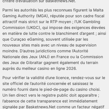
critère d’évaluation sur Basketnews.Net.
Parmi les autorités les plus reconnues figurent la Malta
Gaming Authority (MGA), réputée pour son cadre fiscal
attractif mais strict sur le RTP moyen ; l’UK Gambling
Commission (UKGC), qui impose des exigences élevées
en matière de lutte contre le blanchiment d’argent ; ainsi
que Curaçao eGaming, souvent utilisée par les
nouveaux sites mais avec un niveau de supervision
moindre. D’autres juridictions comme l’Autorité
Nationale des Jeux (ANJ) en France ou la Commission
des Jeux de Gibraltar gagnent également du terrain
auprès du meilleur casino en ligne 2026.
Pour vérifier la validité d’une licence, rendez‑vous sur le
site officiel de l’autorité concernée et saisissez le
numéro fourni dans le pied‑de‑page du casino choisi.
Un lien direct vers le registre public doit apparaître ;
l’absence de cette transparence est immédiatement
signalée par Basketnews.Net comme un facteur négatif