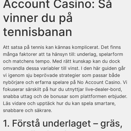
Account Casino: Så
vinner du på
tennisbanan
Att satsa på tennis kan kännas komplicerat. Det finns
många faktorer att ta hänsyn till: underlag, spelarform
och matchens tempo. Med rätt kunskap kan du dock
omvandla dessa variabler till vinst. I den här guiden går
vi igenom sju beprövade strategier som passar både
nybörjare och erfarna spelare på No Account Casino. Vi
fokuserar särskilt på hur du utnyttjar live‑dealer‑bord,
snabba uttag och de bonusar som plattformen erbjuder.
Läs vidare och upptäck hur du kan spela smartare,
snabbare och säkrare.
1. Förstå underlaget – gräs,