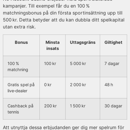
kampanjer. Till exempel får du en 100 %
matchningsbonus på din första sportinsättning upp till
500 kr. Detta betyder att du kan dubbla ditt spelkapital
utan extra risk.
Bonus
Minsta
Uttagsgräns
Giltighet
insats
100 %
100 kr
5 000 kr
7 dagar
matchning
Gratis spel på
0 kr
2 000 kr
48 h
live‑dealer
Cashback på
200 kr
1 500 kr
30 dagar
tennis
Att utnyttja dessa erbjudanden ger dig mer spelrum för