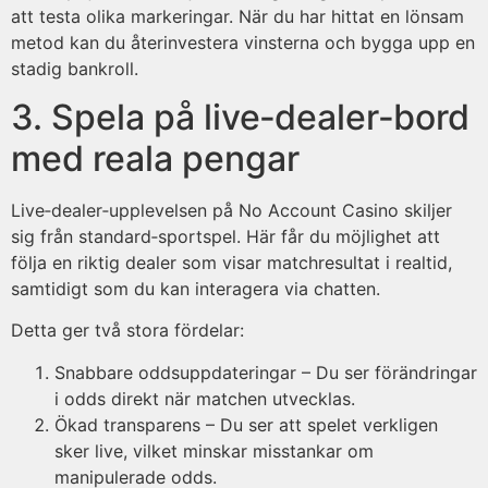
att testa olika markeringar. När du har hittat en lönsam
metod kan du återinvestera vinsterna och bygga upp en
stadig bankroll.
3. Spela på live‑dealer‑bord
med reala pengar
Live‑dealer‑upplevelsen på No Account Casino skiljer
sig från standard‑sportspel. Här får du möjlighet att
följa en riktig dealer som visar matchresultat i realtid,
samtidigt som du kan interagera via chatten.
Detta ger två stora fördelar:
Snabbare oddsuppdateringar – Du ser förändringar
i odds direkt när matchen utvecklas.
Ökad transparens – Du ser att spelet verkligen
sker live, vilket minskar misstankar om
manipulerade odds.