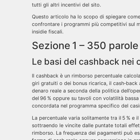
tutti gli altri incentivi del sito.
Questo articolo ha lo scopo di spiegare come 
confrontare i programmi più competitivi sul me
insidie fiscali.
Sezione 1 – 350 parole
Le basi del cashback nei 
Il cashback è un rimborso percentuale calcolat
giri gratuiti o dei bonus ricarica, il cash‑ba
denaro reale a seconda della politica dell’op
del 96 % oppure su tavoli con volatilità bassa
concordata nel programma specifico del casi
La percentuale varia solitamente tra il 5 % e il
sottraendo le vincite dalle puntate totali eff
rimborso. La frequenza dei pagamenti può esse