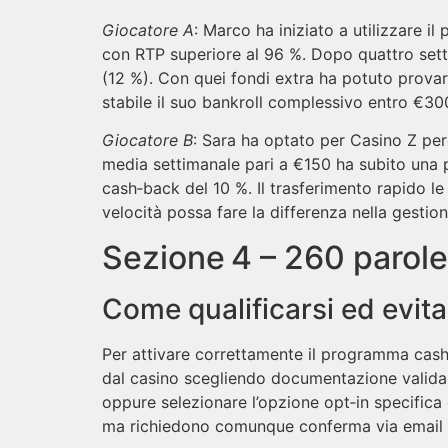
Giocatore A
: Marco ha iniziato a utilizzare 
con RTP superiore al 96 %. Dopo quattro sett
(12 %). Con quei fondi extra ha potuto provare
stabile il suo bankroll complessivo entro €300
Giocatore B
: Sara ha optato per Casino Z per
media settimanale pari a €150 ha subito una p
cash‑back del 10 %. Il trasferimento rapido le
velocità possa fare la differenza nella gestion
Sezione 4 – 260 parole
Come qualificarsi ed evita
Per attivare correttamente il programma cash
dal casino scegliendo documentazione valida (
oppure selezionare l’opzione opt‑in specifica 
ma richiedono comunque conferma via email p