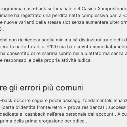
il programma cash‑back settimanale del Casino X impostando
imane ha registrato una perdita netta complessiva pari a 
 nuove varianti della stessa slot senza aumentare ulteriorm
 .
ché non richiedeva soglia minima né distin­zioni tra giochi 
erdita netta totale di €120 ma ha ricevuto immediatamente 
 ha consentito di reinserirsi subito nella piattaforma senza
e responsabile della propria attività ludica.
re gli errori più comuni
‑back occorre seguire pochi passaggi fondamentali: innanz
carta d’identità fronte/retro + prova residenza) ; successi
dedicata al cashback nell’area personale dell’account . Alcu
rima della prima erogazione periodica .