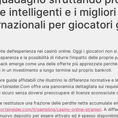
ie intelligenti e i miglio
rnazionali per giocatori 
te dell’esperienza nei casinò online. Oggi i giocatori non s
sparenza e la possibilità di ridurre l’impatto delle propri
back emerge come una delle offerte più apprezzate perché r
in un investimento a lungo termine sul proprio bankroll.
re guide affidabili che illustrino le differenze normative e 
rtsinsider.Com offre una panoramica dettagliata sui requisiti
 sicuro senza doversi preoccupare di licenze sconosciute o
restituisce una frazione delle perdite nette accumulate en
portsinsider.com/it/gambling/casino-online-stranieri
. A diff
 nuovo deposito per essere attivato ed è spesso disponibile