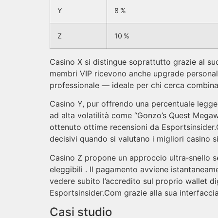
Y
8 %
Z
10 %
Casino X si distingue soprattutto grazie al suo
membri VIP ricevono anche upgrade personalizza
professionale — ideale per chi cerca combinazi
Casino Y, pur offrendo una percentuale leggerm
ad alta volatilità come “Gonzo’s Quest Megawa
ottenuto ottime recensioni da Esportsinsider
decisivi quando si valutano i migliori casino s
Casino Z propone un approccio ultra‑snello se
eleggibili . Il pagamento avviene istantaneame
vedere subito l’accredito sul proprio wallet 
Esportsinsider.Com grazie alla sua interfacc
Casi studio