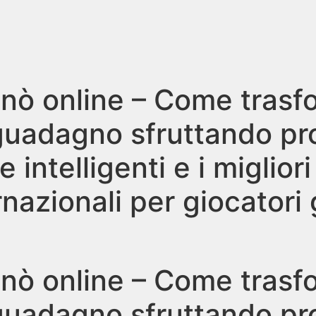
nò online – Come trasfo
 guadagno sfruttando p
ie intelligenti e i miglio
rnazionali per giocatori 
nò online – Come trasfo
 guadagno sfruttando p