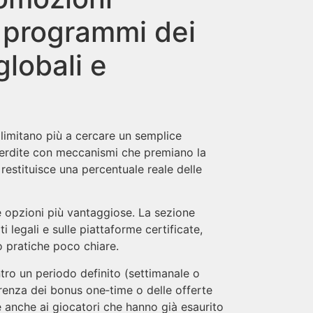
ri programmi dei
globali e
i limitano più a cercare un semplice
e perdite con meccanismi che premiano la
estituisce una percentuale reale delle
le opzioni più vantaggiose. La sezione
 legali e sulle piattaforme certificate,
 pratiche poco chiare.
tro un periodo definito (settimanale o
erenza dei bonus one‑time o delle offerte
 anche ai giocatori che hanno già esaurito