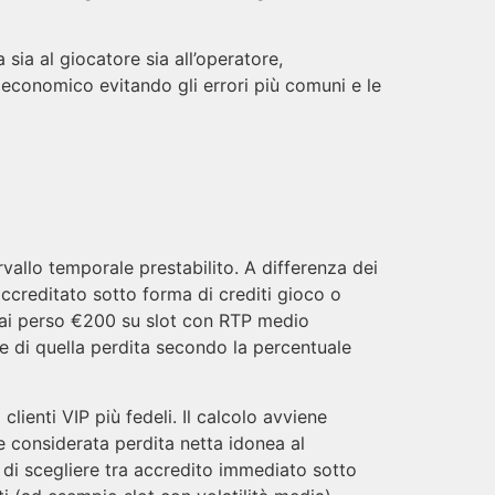
ia al giocatore sia all’operatore,
o economico evitando gli errori più comuni e le
rvallo temporale prestabilito. A differenza dei
accreditato sotto forma di crediti gioco o
 hai perso €200 su slot con RTP medio
rte di quella perdita secondo la percentuale
clienti VIP più fedeli. Il calcolo avviene
ne considerata perdita netta idonea al
 di scegliere tra accredito immediato sotto