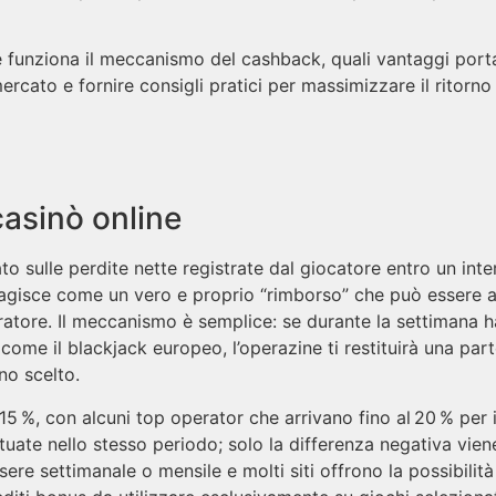
funziona il meccanismo del cashback, quali vantaggi porta s
rcato e fornire consigli pratici per massimizzare il ritorn
casinò online
o sulle perdite nette registrate dal giocatore entro un inte
ck agisce come un vero e proprio “rimborso” che può essere 
eratore. Il meccanismo è semplice: se durante la settimana
 come il blackjack europeo, l’opera­zine ti restituirà una pa
no scelto.
 15 %, con alcuni top operator che arrivano fino al 20 % per i 
ettuate nello stesso periodo; solo la differenza negativa vie
re settimanale o mensile e molti siti offrono la possibilità