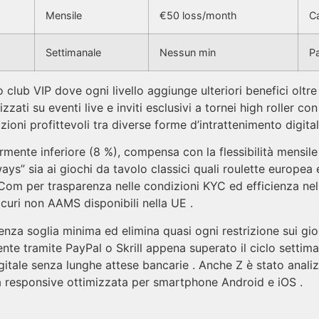
Mensile
€50 loss/month
Ca
Settimanale
Nessun min
P
 club VIP dove ogni livello aggiunge ulteriori benefici oltre
ti su eventi live e inviti esclusivi a tornei high roller co
oni profittevoli tra diverse forme d’intrattenimento digital
ente inferiore (8 %), compensa con la flessibilità mensile e
ys” sia ai giochi da tavolo classici quali roulette europea 
.Com per trasparenza nelle condizioni KYC ed efficienza ne
icuri non AAMS disponibili nella UE .
nza soglia minima ed elimina quasi ogni restrizione sui gioc
nte tramite PayPal o Skrill appena superato il ciclo settima
digitale senza lunghe attese bancarie . Anche Z è stato ana
ia responsive ottimizzata per smartphone Android e iOS .