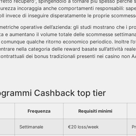
ffetto recupero”, spingendolo a tornare più spesso perché 
sicurezza incoraggia anche comportamenti responsabili: sape
roll invece di inseguire disperatamente le proprie scommess
metriche operative dell’azienda: gli studi mostrano che i 
erta e aumentano il volume totale delle scommesse settimana
omunque qualche ritorno economico periodico. Inoltre l’off
ntrare nella categoria delle reward basate sull’attività real
ontrattuali dei bonus tradizionali presenti nei casino non 
e
programmi Cashback top tier
Frequenza
Requisiti minimi
Settimanale
€20 loss/week
P