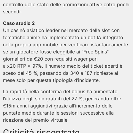
controllo dello stato delle promozioni attive entro pochi
secondi.
Caso studio 2
Un casinò asiatico leader nel mercato delle slot con
tematiche anime ha implementato un bot IA integrato
nella propria app mobile per verificare istantaneamente
se un giocatore fosse eleggibile ai “Free Spins”
giornalieri da €20 con requisiti wager pari
a x20 RTP ≈ 97%. Il numero medio dei ticket aperti è
sceso del 45 %, passando da 340 a 187 richieste al
mese solo per questa tipologia d’incidente.
La rapidità nella conferma del bonus ha aumentato
l’utilizzo degli spin gratuiti del 27 %, generando oltre
€15m​ annui aggiuntivi grazie all’incremento delle
puntate medie durante le sessioni successive alla
ricezione del premio virtuale.
Criticità riscontrate