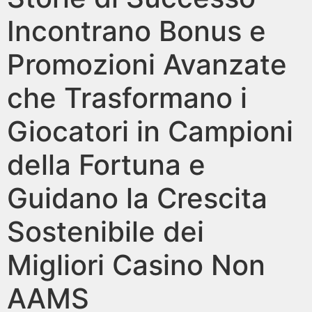
Incontrano Bonus e
Promozioni Avanzate
che Trasformano i
Giocatori in Campioni
della Fortuna e
Guidano la Crescita
Sostenibile dei
Migliori Casino Non
AAMS