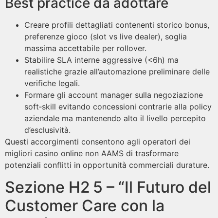
Best practice da adottare
Creare profili dettagliati contenenti storico bonus,
preferenze gioco (slot vs live dealer), soglia
massima accettabile per rollover.
Stabilire SLA interne aggressive (<​6h​) ma
realistiche grazie all’automazione preliminare delle
verifiche legali.
Formare gli account manager sulla negoziazione
soft‑skill evitando concessioni contrarie alla policy
aziendale ma mantenendo alto il livello percepito
d’esclusività.
Questi accorgimenti consentono agli operatori dei
migliori casino online non AAMS di trasformare
potenziali conflitti in opportunità commerciali durature.
Sezione H2 5 – “Il Futuro del
Customer Care con la