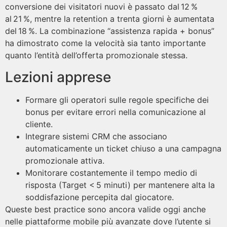
conversione dei visitatori nuovi è passato dal 12 %
al 21 %, mentre la retention a trenta giorni è aumentata
del 18 %. La combinazione “assistenza rapida + bonus”
ha dimostrato come la velocità sia tanto importante
quanto l’entità dell’offerta promozionale stessa.
Lezioni apprese
Formare gli operatori sulle regole specifiche dei
bonus per evitare errori nella comunicazione al
cliente.
Integrare sistemi CRM che associano
automaticamente un ticket chiuso a una campagna
promozionale attiva.
Monitorare costantemente il tempo medio di
risposta (Target < 5 minuti) per mantenere alta la
soddisfazione percepita dal giocatore.
Queste best practice sono ancora valide oggi anche
nelle piattaforme mobile più avanzate dove l’utente si