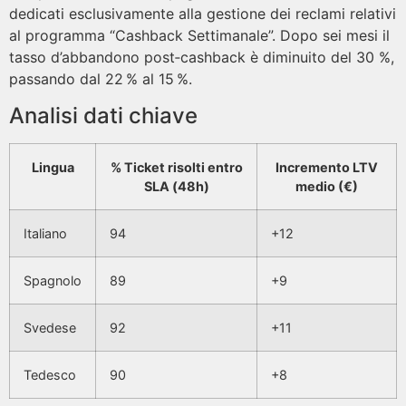
dedicati esclusivamente alla gestione dei reclami relativi
al programma “Cashback Settimanale”. Dopo sei mesi il
tasso d’abbandono post‑cashback è diminuito del 30 %,
passando dal 22 % al 15 %.
Analisi dati chiave
Lingua
% Ticket risolti entro
Incremento LTV
SLA (48h)
medio (€)
Italiano
94
+12
Spagnolo
89
+9
Svedese
92
+11
Tedesco
90
+8