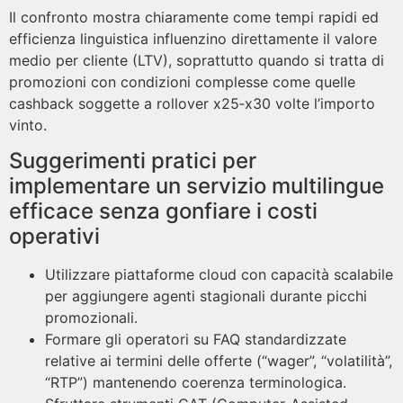
Il confronto mostra chiaramente come tempi rapidi ed
efficienza linguistica influenzino direttamente il valore
medio per cliente (LTV), soprattutto quando si tratta di
promozioni con condizioni complesse come quelle
cashback soggette a rollover x25‑x30 volte l’importo
vinto.
Suggerimenti pratici per
implementare un servizio multilingue
efficace senza gonfiare i costi
operativi
Utilizzare piattaforme cloud con capacità scalabile
per aggiungere agenti stagionali durante picchi
promozionali.
Formare gli operatori su FAQ standardizzate
relative ai termini delle offerte (“wager”, “volatilità”,
“RTP”) mantenendo coerenza terminologica.