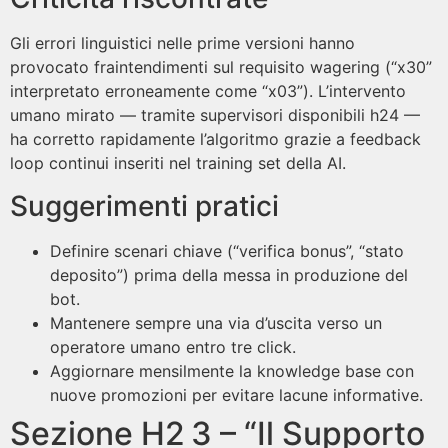
Gli errori linguistici nelle prime versioni hanno
provocato fraintendimenti sul requisito wagering (“x30”
interpretato erroneamente come “x03”). L’intervento
umano mirato — tramite supervisori disponibili h24 —
ha corretto rapidamente l’algoritmo grazie a feedback
loop continui inseriti nel training set della AI.
Suggerimenti pratici
Definire scenari chiave (“verifica bonus”, “stato
deposito”) prima della messa in produzione del
bot.
Mantenere sempre una via d’uscita verso un
operatore umano entro tre click.
Aggiornare mensilmente la knowledge base con
nuove promozioni per evitare lacune informative.
Sezione H2 3 – “Il Supporto