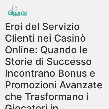
Eroi del Servizio
Clienti nei Casinò
Online: Quando le
Storie di Successo
Incontrano Bonus e
Promozioni Avanzate
che Trasformano i
Giocatori in