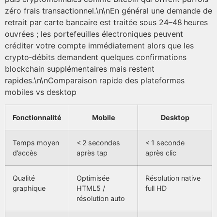
zéro frais transactionnel.\n\nEn général une demande de
retrait par carte bancaire est traitée sous 24–48 heures
ouvrées ; les portefeuilles électroniques peuvent
créditer votre compte immédiatement alors que les
crypto‑débits demandent quelques confirmations
blockchain supplémentaires mais restent
rapides.\n\nComparaison rapide des plateformes
mobiles vs desktop
Fonctionnalité
Mobile
Desktop
Temps moyen
< 2 secondes
< 1 seconde
d’accès
après tap
après clic
Qualité
Optimisée
Résolution native
graphique
HTML5 /
full HD
résolution auto