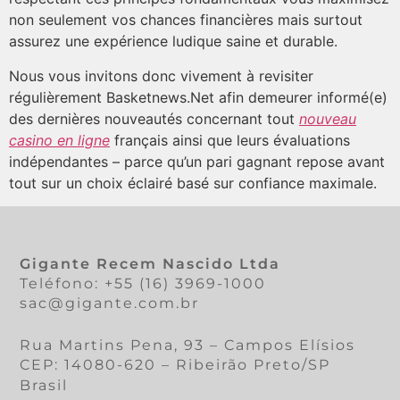
non seulement vos chances financières mais surtout
assurez une expérience ludique saine et durable.​
Nous vous invitons donc vivement à revisiter
régulièrement Basketnews.Net afin demeurer informé(e)
des dernières nouveautés concernant tout
nouveau
casino en ligne
français ainsi que leurs évaluations
indépendantes – parce qu’un pari gagnant repose avant
tout sur un choix éclairé basé sur confiance maximale.​
Gigante Recem Nascido Ltda
Teléfono: +55 (16) 3969-1000
sac@gigante.com.br
Rua Martins Pena, 93 – Campos Elísios
CEP: 14080-620 – Ribeirão Preto/SP
Brasil