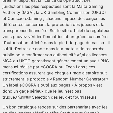
premier dépôt est la licence du opérateur. Les
juridictions les plus respectées sont la Malta Gaming
Authority (MGA), la UK Gambling Commission (UKGC)
et Curaçao eGaming ; chacune impose des exigences
différentes concernant la protection des joueurs et la
transparence financière. Sur le site officiel du régulateur
vous pouvez vérifier l’immatriculation grâce au numéro
d’autorisation affiché dans le pied‑de‑page du casino : il
suffit d’entrer ce code dans leur moteur de recherche
public pour confirmer son authenticité.\n\nLes licences
MGA ou UKGC garantissent généralement un audit RNG
mensuel réalisé par eCOGRA ou iTech Labs ; ces
certifications assurent que chaque tirage aléatoire suit
strictement le protocole « Random Number Generator ».
Un label eCOGRA ajouté aux pages « À propos » est
donc un gage sérieux que le jeu n’est pas
truqué.\n\n### Sélection des jeux et fournisseurs
Un bon catalogue repose sur des partenariats avec les
studios leaders : NetEnt offre
Starburst
et
Gonzo’s