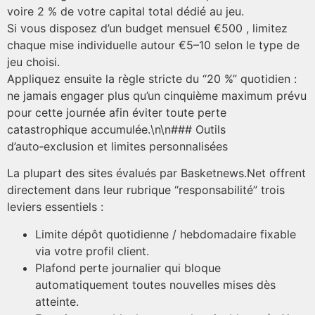
voire 2 % de votre capital total dédié au jeu.
Si vous disposez d’un budget mensuel €500 , limitez
chaque mise individuelle autour €5–10 selon le type de
jeu choisi.
Appliquez ensuite la règle stricte du “20 %” quotidien :
ne jamais engager plus qu’un cinquième maximum prévu
pour cette journée afin éviter toute perte
catastrophique accumulée.\n\n### Outils
d’auto‑exclusion et limites personnalisées
La plupart des sites évalués par Basketnews.Net offrent
directement dans leur rubrique “responsabilité” trois
leviers essentiels :
Limite dépôt quotidienne / hebdomadaire fixable
via votre profil client.
Plafond perte journalier qui bloque
automatiquement toutes nouvelles mises dès
atteinte.