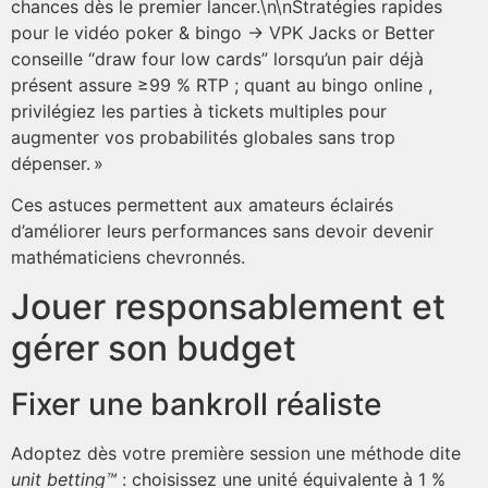
chances dès le premier lancer.\n\nStratégies rapides
pour le vidéo poker & bingo → VPK Jacks or Better
conseille “draw four low cards” lorsqu’un pair déjà
présent assure ≥99 % RTP ; quant au bingo online ,
privilégiez les parties à tickets multiples pour
augmenter vos probabilités globales sans trop
dépenser. »
Ces astuces permettent aux amateurs éclairés
d’améliorer leurs performances sans devoir devenir
mathématiciens chevronnés.
Jouer responsablement et
gérer son budget
Fixer une bankroll réaliste
Adoptez dès votre première session une méthode dite
unit betting™
: choisissez une unité équivalente à 1 %