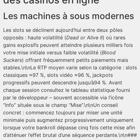
Les machines à sous modernes
Les slots se déclinent aujourd’hui entre deux pôles
opposés : haute volatilité (
Dead or Alive II
) où rares
gains explosifs peuvent atteindre plusieurs milliers fois
votre mise initiale versus faible volatilité (
Blood
Suckers
) offrant fréquemment petits paiements mais
stables.\n\nLe RTP moyen varie selon la catégorie : slots
classiques ≈97 %, slots vidéo ≈96 %, jackpots
progressifs peuvent descendre jusqu’à94 %. Avant
chaque session consultez le tableau statistique fourni
par le développeur – souvent accessible via l’icône
“Info” située sous le champ “Mise”.\n\nUn conseil
concret : commencez toujours par miser une unité
minimale puis augmentez progressivement uniquement
lorsque votre bankroll dépasse cinq fois cette mise afin
d’atténuer l’effet brutal d’une séquence perdante.\n\n###