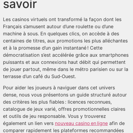
savoir
Les casinos virtuels ont transformé la façon dont les
Français s’amusent autour d’une roulette ou d’une
machine à sous. En quelques clics, on accède à des
centaines de titres, aux promotions les plus alléchantes
et à la promesse d’un gain instantané ! Cette
démocratisation s’est accélérée grâce aux smartphones
puissants et aux connexions haut débit qui permettent
de jouer partout, même dans le métro parisien ou sur la
terrasse d’un café du Sud‑Ouest.
Pour aider les joueurs à naviguer dans cet univers
dense, nous vous présentons un guide structuré autour
des critères les plus fiables : licences reconnues,
catalogue de jeux varié, offres promotionnelles claires
et outils de jeu responsable. Vous y trouverez
également un lien vers
nouveau casino en ligne
afin de
comparer rapidement les plateformes recommandées