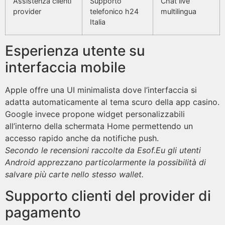
Assistenza clienti
Supporto
Chat live
provider
telefonico h24
multilingua
Italia
Esperienza utente su
interfaccia mobile
Apple offre una UI minimalista dove l’interfaccia si
adatta automaticamente al tema scuro della app casino.
Google invece propone widget personalizzabili
all’interno della schermata Home permettendo un
accesso rapido anche da notifiche push.
Secondo le recensioni raccolte da
Esof.Eu
gli utenti
Android apprezzano particolarmente la possibilità di
salvare più carte nello stesso wallet.
Supporto clienti del provider di
pagamento