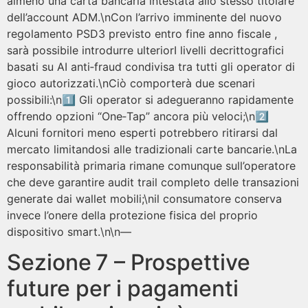
almeno una carta bancaria intestata allo stesso titolare
dell’account ADM.\nCon l’arrivo imminente del nuovo
regolamento PSD3 previsto entro fine anno fiscale ,
sarà possibile introdurre ulteriorI livelli decrittografici
basati su AI anti‑fraud condivisa tra tutti gli operator​ ​di
gioco autorizzati.\nCiò comporterà due scenari
possibili:\n1️⃣ Gli operator​ ​si adegueranno rapidamente
offrendo opzioni “One‑Tap” ancora più veloci;\n2️⃣
Alcuni fornitori meno esperti potrebbero ritirarsi dal
mercato limitandosi alle tradizionali carte bancarie.\nLa
responsabilità primaria rimane comunque sull’operatore
che deve garantire audit trail completo delle transazioni
generate dai wallet mobili;\nil consumatore conserva
invece l’onere della protezione fisica del proprio
dispositivo smart.\n\n—
Sezione 7 – Prospettive
future per i pagamenti