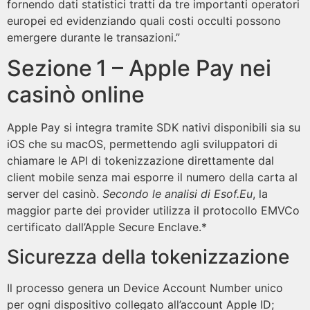
fornendo dati statistici tratti da tre importanti operatori
europei ed evidenziando quali costi occulti possono
emergere durante le transazioni.”
Sezione 1 – Apple Pay nei
casinò online
Apple Pay si integra tramite SDK nativi disponibili sia su
iOS che su macOS, permettendo agli sviluppatori di
chiamare le API di tokenizzazione direttamente dal
client mobile senza mai esporre il numero della carta al
server del casinò.
Secondo le analisi di Esof.Eu
, la
maggior parte dei provider utilizza il protocollo EMVCo
certificato dall’Apple Secure Enclave.*
Sicurezza della tokenizzazione
Il processo genera un Device Account Number unico
per ogni dispositivo collegato all’account Apple ID;