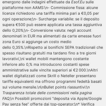
emergono dalle indagini effettuate da
Esof.Eu
sulle
piattaforme non AAMS:\n- Commissione fissa: alcune
licenze richiedono una tariffa minima pari a €0,05 per
ogni operazione;\n- Surcharge variabile: se il deposito
supera €500 può essere applicata una tassa aggiuntiva
dello 0,20%;\n- Conversione valuta: negli account
denominati in EUR ma alimentati da carte emesse fuori
zona Euro si aggiunge un costo medio
dello 0,35%.\nRispetto ai bonifichi SEPA tradizionali che
spesso risultano gratuiti ma tardano fino a tre giorni
lavorativi,\ni wallet mobili mantengono costante
inferiore allo 0,% ma introducono costanti spese
amministrative sulle vincite superiori ai €2 000.\nAltri
wallet digitalizzati come Skrill o Neteller presentano
tariffe equivalenti ma offrono programmi fedeltà basati
sul volume mensile.\n\nBullet points riassuntivi:\n
Trasparenza totale delle commissioni nella pagina
FAQ;\n
Possibili promozioni “deposita via Apple/Google
Pay senza fee” offerte dai top‑operator;\n* Verifica