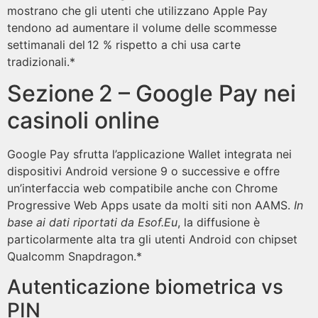
mostrano che gli utenti che utilizzano Apple Pay
tendono ad aumentare il volume delle scommesse
settimanali del 12 % rispetto a chi usa carte
tradizionali.*
Sezione 2 – Google Pay nei
casinoli online
Google Pay sfrutta l’applicazione Wallet integrata nei
dispositivi Android versione 9 o successive e offre
un’interfaccia web compatibile anche con Chrome
Progressive Web Apps usate da molti siti non AAMS.
In
base ai dati riportati da Esof.Eu
, la diffusione è
particolarmente alta tra gli utenti Android con chipset
Qualcomm Snapdragon.*
Autenticazione biometrica vs
PIN