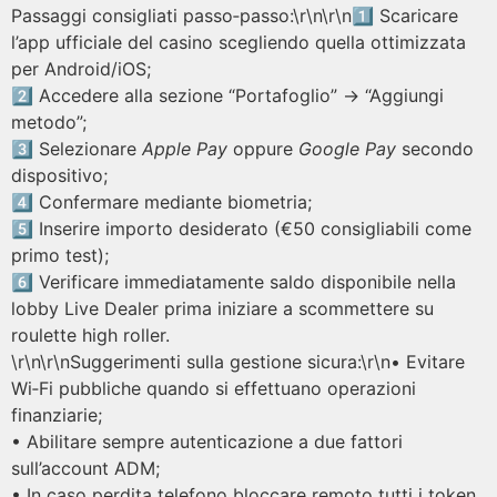
Passaggi consigliati passo‑passo:\r\n\r\n1️⃣ Scaricare
l’app ufficiale del casino scegliendo quella ottimizzata
per Android/iOS;
2️⃣ Accedere alla sezione “Portafoglio” → “Aggiungi
metodo”;
3️⃣ Selezionare
Apple Pay
oppure
Google Pay
secondo
dispositivo;
4️⃣ Confermare mediante biometria;
5️⃣ Inserire importo desiderato (€50 consigliabili come
primo test);
6️⃣ Verificare immediatamente saldo disponibile nella
lobby Live Dealer prima iniziare a scommettere su
roulette high roller.
\r\n\r\nSuggerimenti sulla gestione sicura:\r\n• Evitare
Wi‑Fi pubbliche quando si effettuano operazioni
finanziarie;
• Abilitare sempre autenticazione a due fattori
sull’account ADM;
• In caso perdita telefono bloccare remoto tutti i token