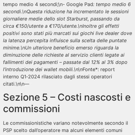
tempo medio 4 secondi;\n- Google Pad
: tempo medio 6
secondi.\nQuesta riduzione ha incrementato le sessioni
giornaliere medie dello slot Starburst, passando da
circa €150/utente a €170/utente.\nInoltre gli effetti
positivi sono stati più marcati sui giochi live dealer dove
la latenza percepita influisce sulla scelta delle puntate
minime.\nUn ulteriore beneficio emerso riguarda la
diminuzione delle richieste al servizio clienti legate ai
fallimenti dei pagamenti – passate dal 12% al 3% dopo
l’introduzione dei wallet mobili.\n\n
Fonte*: report
interno Q1‑2024 rilasciato dagli stessi operatori
citati.\n\n—
Sezione 5 – Costi nascosti e
commissioni
Le commissionistiche variano notevolmente secondo il
PSP scelto dall’operatore ma alcuni elementi comuni