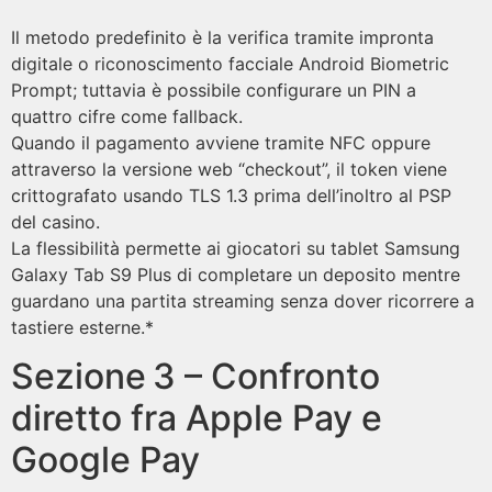
Il metodo predefinito è la verifica tramite impronta
digitale o riconoscimento facciale Android Biometric
Prompt; tuttavia è possibile configurare un PIN a
quattro cifre come fallback.
Quando il pagamento avviene tramite NFC oppure
attraverso la versione web “checkout”, il token viene
crittografato usando TLS 1.3 prima dell’inoltro al PSP
del casino.
La flessibilità permette ai giocatori su tablet Samsung
Galaxy Tab S9 Plus di completare un deposito mentre
guardano una partita streaming senza dover ricorrere a
tastiere esterne.*
Sezione 3 – Confronto
diretto fra Apple Pay e
Google Pay