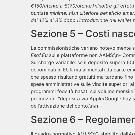
€150/utente a €170/utente.\nInoltre gli effetti 
puntate minime.\nUn ulteriore beneficio emerso
dal 12% al 3% dopo l’introduzione dei wallet m
Sezione 5 – Costi nasc
Le commissionistiche variano notevolmente se
Esof.Eu
sulle piattaforme non AAMS:\n- Commis
Surcharge variabile: se il deposito supera €5
denominati in EUR ma alimentati da carte eme
che spesso risultano gratuiti ma tardano fino 
spese amministrative sulle vincite superiori ai
programmi fedeltà basati sul volume mensile.\n
promozioni “deposita via Apple/Google Pay sen
dell’attivazione del conto.\n\n—
Sezione 6 – Regolamen
Il quadro normativo AML/KYC stabilito dall’Ag