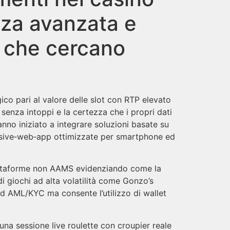
zza avanzata e
ni che cercano
co pari al valore delle slot con RTP elevato
 senza intoppi e la certezza che i propri dati
hanno iniziato a integrare soluzioni basate su
ressive‑web‑app ottimizzate per smartphone ed
 piattaforme non AAMS evidenziando come la
di giochi ad alta volatilità come Gonzo’s
d AML/KYC ma consente l’utilizzo di wallet
 una sessione live roulette con croupier reale