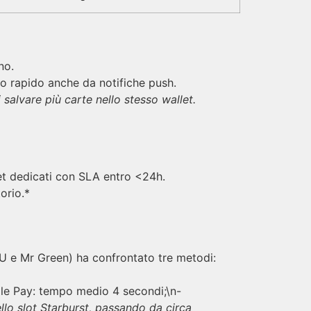
no.
o rapido anche da notifiche push.
 salvare più carte nello stesso wallet.
et dedicati con SLA entro <24h.
orio.*
EU e Mr Green) ha confrontato tre metodi:
pple Pay: tempo medio 4 secondi;\n-
llo slot Starburst, passando da circa