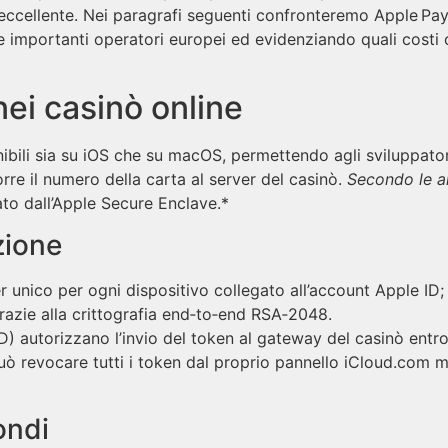
eccellente. Nei paragrafi seguenti confronteremo Apple Pay 
 tre importanti operatori europei ed evidenziando quali cost
nei casinò online
nibili sia su iOS che su macOS, permettendo agli sviluppator
re il numero della carta al server del casinò.
Secondo le an
ato dall’Apple Secure Enclave.*
zione
nico per ogni dispositivo collegato all’account Apple ID; 
grazie alla crittografia end‑to‑end RSA‑2048.
) autorizzano l’invio del token al gateway del casinò entro
può revocare tutti i token dal proprio pannello iCloud.com m
ondi