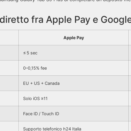
diretto fra Apple Pay e Googl
Apple Pay
≤ 5 sec
0–0,15% fee
EU + US + Canada
Solo iOS ≥11
Face ID / Touch ID
Supporto telefonico h24 Italia