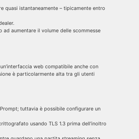
re quasi istantaneamente – tipicamente entro
dealer.
ono ad aumentare il volume delle scommesse
e un’interfaccia web compatibile anche con
usione è particolarmente alta tra gli utenti
 Prompt; tuttavia è possibile configurare un
ittografato usando TLS 1.3 prima dell’inoltro
entre guardano una partita streaming senza