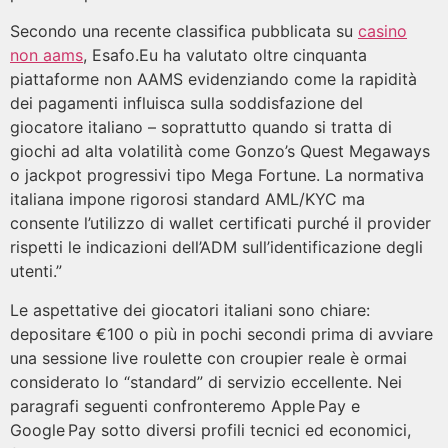
Secondo una recente classifica pubblicata su
casino
non aams
, Esa­fo​.​Eu ha valutato oltre cinquanta
piattaforme non AAMS evidenziando come la rapidità
dei pagamenti influisca sulla soddisfazione del
giocatore italiano – soprattutto quando si tratta di
giochi ad alta volatilità come Gonzo’s Quest Megaways
o jackpot progressivi tipo Mega Fortune. La normativa
italiana impone rigorosi standard AML/KYC ma
consente l’utilizzo di wallet certificati purché il provider
rispetti le indicazioni dell’ADM sull’identificazione degli
utenti.”
Le aspettative dei giocatori italiani sono chiare:
depositare €100 o più in pochi secondi prima di avviare
una sessione live roulette con croupier reale è ormai
considerato lo “standard” di servizio eccellente. Nei
paragrafi seguenti confronteremo Apple Pay e
Google Pay sotto diversi profili tecnici ed economici,