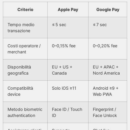
Criterio
Apple Pay
Google Pay
Tempo medio
≤ 5 sec
≤ 7 sec
transazione
Costi operatore /
0–0,15% fee
0–0,20% fee
merchant
Disponibilità
EU + US +
EU + APAC +
geografica
Canada
Nord America
Compatibilità
Solo iOS ≥11
Android ≥9 +
device
Web PWA
Metodo biometric
Face ID / Touch
Fingerprint /
authentication
ID
Face Unlock