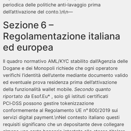
periodica delle politiche anti‑lavaggio prima
dell’attivazione del conto.\n\n—
Sezione 6 –
Regolamentazione italiana
ed europea
Il quadro normativo AML/KYC stabilito dall’Agenzia delle
Dogane e dei Monopoli richiede che ogni operatore
verifichi l’identità dell’utente mediante documento valido
ed eventuale prova residenza prima dell’attivazione
della funzionalità wallet mobile.
Secondo quanto
riportato da
Esof.Eu* , solo gli istituti certificati
PCI‑DSS possono gestire tokenizzazione
conformemente al Regolamento UE n° 800/2019 sui
servizi digital payment.\nNel contesto italiano questi
requisiti significano che un depositante deve collegare