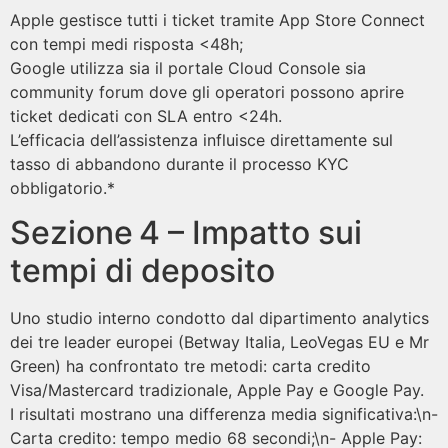
Apple gestisce tutti i ticket tramite App Store Connect
con tempi medi risposta <48h;
Google utilizza sia il portale Cloud Console sia
community forum dove gli operatori possono aprire
ticket dedicati con SLA entro <24h.
L’efficacia dell’assistenza influisce direttamente sul
tasso di abbandono durante il processo KYC
obbligatorio.*
Sezione 4 – Impatto sui
tempi di deposito
Uno studio interno condotto dal dipartimento analytics
dei tre leader europei (Betway Italia, LeoVegas EU e Mr
Green) ha confrontato tre metodi: carta credito
Visa/Mastercard tradizionale, Apple Pay e Google Pay.
I risultati mostrano una differenza media significativa:\n-
Carta credito: tempo medio 68 secondi;\n- Apple Pay: