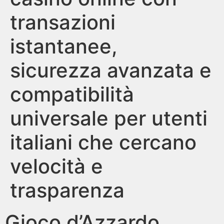
transazioni
istantanee,
sicurezza avanzata e
compatibilità
universale per utenti
italiani che cercano
velocità e
trasparenza
Gioco d’Azzardo