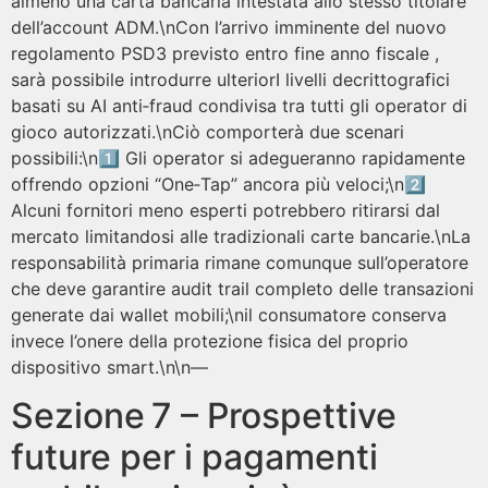
almeno una carta bancaria intestata allo stesso titolare
dell’account ADM.\nCon l’arrivo imminente del nuovo
regolamento PSD3 previsto entro fine anno fiscale ,
sarà possibile introdurre ulteriorI livelli decrittografici
basati su AI anti‑fraud condivisa tra tutti gli operator​ ​di
gioco autorizzati.\nCiò comporterà due scenari
possibili:\n1️⃣ Gli operator​ ​si adegueranno rapidamente
offrendo opzioni “One‑Tap” ancora più veloci;\n2️⃣
Alcuni fornitori meno esperti potrebbero ritirarsi dal
mercato limitandosi alle tradizionali carte bancarie.\nLa
responsabilità primaria rimane comunque sull’operatore
che deve garantire audit trail completo delle transazioni
generate dai wallet mobili;\nil consumatore conserva
invece l’onere della protezione fisica del proprio
dispositivo smart.\n\n—
Sezione 7 – Prospettive
future per i pagamenti