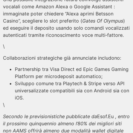
vocalali come Amazon Alexa o Google Assistant :
immaginate poter chiedere “Alexa aprimi Betsson
Casino”, scegliere lo slot preferito (
Gates Of Olympus
)
ed eseguire il deposito usando solo comandi vocalizzati
autenticati tramite riconoscimento voce multi‑fattore.
\
Collaborazioni strategiche già annunciate includono:
Partnership tra Visa Direct ed Epic Games Gaming
Platform per microdeposit automatico;
Sviluppo comune tra Playtech & Stripe verso API
universalizzate compatibili sia con Android sia con
iOS.
\
Secondo le previsionistiche pubblicate da
Esof.Eu
, entro
il prossimo quinquennio almeno l’80% dei migliori siti
non AAMS offrirà almeno due modalità wallet digitale