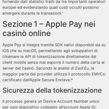
fornendo dati statistici tratti da tre importanti operatori
europei ed evidenziando quali costi occulti possono
emergere durante le transazioni.”
Sezione 1 – Apple Pay nei
casinò online
Apple Pay si integra tramite SDK nativi disponibili sia su
iOS che su macOS, permettendo agli sviluppatori di
chiamare le API di tokenizzazione direttamente dal
client mobile senza mai esporre il numero della carta al
server del casinò.
Secondo le analisi di Esof.Eu
, la
maggior parte dei provider utilizza il protocollo EMVCo
certificato dall’Apple Secure Enclave.*
Sicurezza della tokenizzazione
Il processo genera un Device Account Number unico
per ogni dispositivo collegato all’account Apple ID;