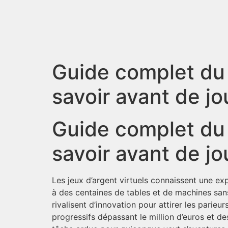
Guide complet du 
savoir avant de jo
Guide complet du 
savoir avant de jo
Les jeux d’argent virtuels connaissent une ex
à des centaines de tables et de machines sans
rivalisent d’innovation pour attirer les parie
progressifs dépassant le million d’euros et d