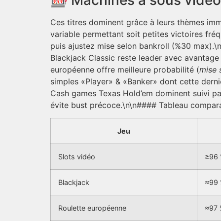
🎰 Machines à sous vidéo
Ces titres dominent grâce à leurs thèmes imm
variable permettant soit petites victoires fré
puis ajustez mise selon bankroll (%30 max).\n
Blackjack Classic reste leader avec avantage 
européenne offre meilleure probabilité (
mise 
simples «Player» & «Banker» dont cette derni
Cash games Texas Hold’em dominent suivi par
évite bust précoce.\n\n#### Tableau comparat
Jeu
Slots vidéo
≥96
Blackjack
≈99
Roulette européenne
≈97