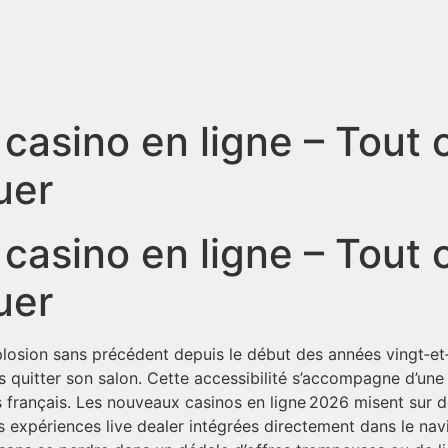
casino en ligne – Tout
uer
casino en ligne – Tout
uer
plosion sans précédent depuis le début des années vingt‑et‑
 quitter son salon. Cette accessibilité s’accompagne d’une
urs français. Les nouveaux casinos en ligne 2026 misent sur 
es expériences live dealer intégrées directement dans le nav