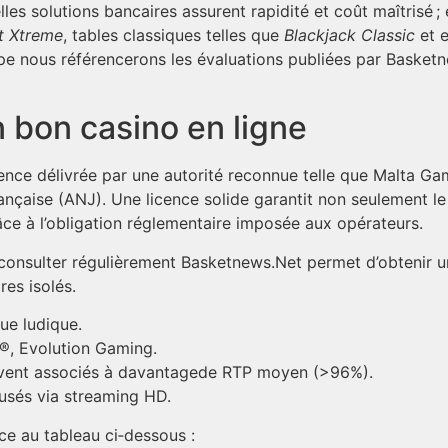
les solutions bancaires assurent rapidité et coût maîtrisé 
t Xtreme
, tables classiques telles que
Blackjack Classic
et e
pe nous référencerons les évaluations publiées par Basket
 bon casino en ligne
icence délivrée par une autorité reconnue telle que Malta 
çaise (ANJ). Une licence solide garantit non seulement le
ce à l’obligation réglementaire imposée aux opérateurs.
: consulter régulièrement Basketnews.Net permet d’obtenir un
res isolés.
gue ludique.
®, Evolution Gaming.
ouvent associés à davantagede RTP moyen (>96%).
fusés via streaming HD.
e au tableau ci‑dessous :