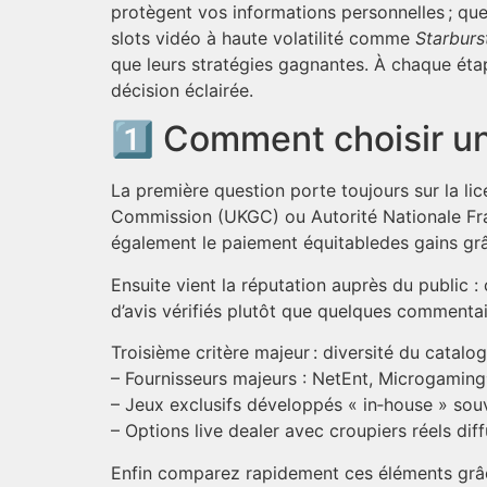
protègent vos informations personnelles ; quel
slots vidéo à haute volatilité comme
Starburs
que leurs stratégies gagnantes. À chaque éta
décision éclairée.
1️⃣ Comment choisir un
La première question porte toujours sur la l
Commission (UKGC) ou Autorité Nationale Fran
également le paiement équitabledes gains grâ
Ensuite vient la réputation auprès du public 
d’avis vérifiés plutôt que quelques commentai
Troisième critère majeur : diversité du catalo
– Fournisseurs majeurs : NetEnt, Microgaming
– Jeux exclusifs développés « in‑house » s
– Options live dealer avec croupiers réels dif
Enfin comparez rapidement ces éléments grâc