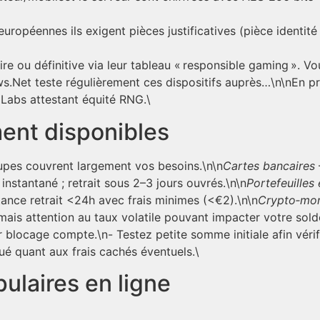
éennes ils exigent pièces justificatives (pièce identité + 
e ou définitive via leur tableau « responsible gaming ». V
s.Net teste régulièrement ces dispositifs auprès…\n\nEn pr
 Labs attestant équité RNG.\
ent disponibles
oupes couvrent largement vos besoins.\n\n
Cartes bancaires
nstantané ; retrait sous 2–3 jours ouvrés.\n\n
Portefeuilles
ance retrait <24h avec frais minimes (<€2).\n\n
Crypto‑mo
is attention au taux volatile pouvant impacter votre solde 
locage compte.\n- Testez petite somme initiale afin vérifi
é quant aux frais cachés éventuels.\
pulaires en ligne