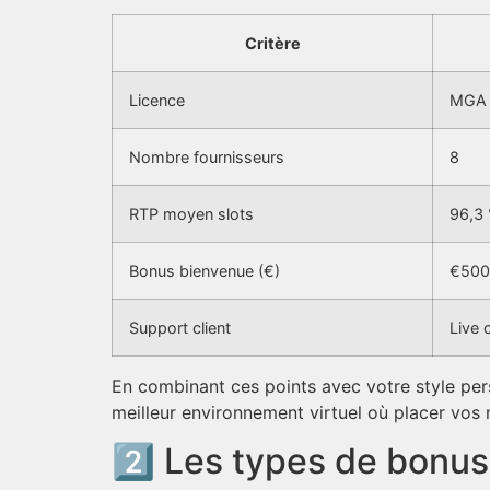
Critère
Licence
MGA 
Nombre fournisseurs
8
RTP moyen slots
96,3
Bonus bienvenue (€)
€500
Support client
Live 
En combinant ces points avec votre style per
meilleur environnement virtuel où placer vos 
2️⃣ Les types de bonus