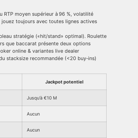
au RTP moyen supérieur à 96 %, volatilité
: jouez toujours avec toutes lignes actives
leau stratégie («hit/stand» optimal). Roulette
rs que baccarat présente deux options
er online & variantes live dealer
e du stacksize recommandée (<20 buy‑ins)
Jackpot potentiel
Jusqu’à €10 M
Aucun
Aucun