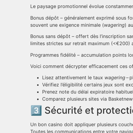
Le paysage promotionnel évolue constamment 
Bonus dépôt – généralement exprimé sous for
souvent une exigence minimale (
wagering
) a
Bonus sans dépôt – offert dès l’inscription sa
limites strictes sur retrait maximum (<€200) 
Programmes fidélité – accumulation points lo
Voici comment décrypter efficacement ces of
Lisez attentivement le taux
wagering
– p
Vérifiez l’éligibilité certains jeux sont e
Prenez note du délai expiratoire habitu
Comparez plusieurs sites via Basketnews
3️⃣ Sécurité et protec
Un bon casino doit appliquer plusieurs couch
Toutes les communications entre votre navigat