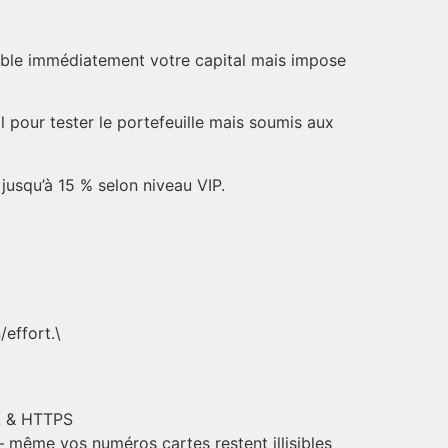
uble immédiatement votre capital mais impose
l pour tester le portefeuille mais soumis aux
jusqu’à 15 % selon niveau VIP.
effort.\
SL & HTTPS
– même vos numéros cartes restent illisibles