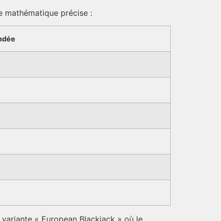
ie mathématique précise :
ndée
la variante « European Blackjack » où le