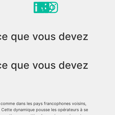
 ce que vous devez
 ce que vous devez
e comme dans les pays francophones voisins,
t. Cette dynamique pousse les opérateurs à se