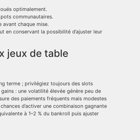
 joués optimalement.
ckpots communautaires.
ée avant chaque mise.
t en conservant la possibilité d’ajuster leur
x jeux de table
g terme ; privilégiez toujours des slots
gains : une volatilité élevée génère peu de
 assure des paiements fréquents mais modestes
s chances d’activer une combinaison gagnante
uivalente à 1–2 % du bankroll puis ajuster