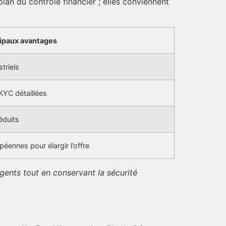
lan du contrôle financier ; elles conviennent
cipaux avantages
striels
KYC détaillées
éduits
ennes pour élargir l’offre
gents tout en conservant la sécurité