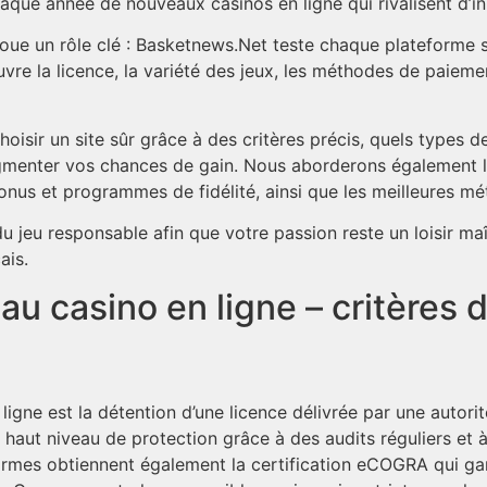
ue année de nouveaux casinos en ligne qui rivalisent d’inn
oue un rôle clé : Basketnews.Net teste chaque plateforme s
re la licence, la variété des jeux, les méthodes de paiemen
isir un site sûr grâce à des critères précis, quels types de
ugmenter vos chances de gain. Nous aborderons également 
onus et programmes de fidélité, ainsi que les meilleures m
u jeu responsable afin que votre passion reste un loisir maî
ais.
eau casino en ligne – critères 
igne est la détention d’une licence délivrée par une autor
haut niveau de protection grâce à des audits réguliers et à 
mes obtiennent également la certification eCOGRA qui garan