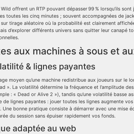
 Wild offrent un RTP pouvant dépasser 99 % lorsqu’ils sont
rages toutes les cinq minutes ; souvent accompagnées de ja
sur tirage aléatoire où la probabilité est clairement affich
s d’explorer différents univers sans quitter leur canapé tou
onnelles.
ntes aux machines à sous et au
atilité & lignes payantes
age moyen qu’une machine redistribue aux joueurs sur le lon
». La volatilité détermine la fréquence et l’amplitude des 
ple : « Dead or Alive 2 »), tandis qu’une volatilité basse
e de lignes payantes : jouer toutes les lignes augmente vo
ur. Une bonne pratique consiste à démarrer avec une mise éq
a durée du session sans épuiser rapidement vos fonds.
ique adaptée au web