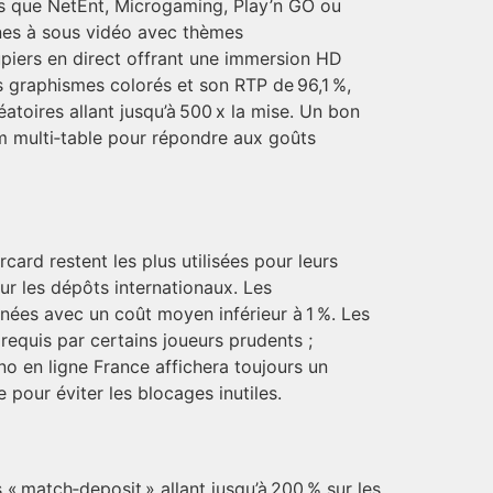
ls que NetEnt, Microgaming, Play’n GO ou
ines à sous vidéo avec thèmes
piers en direct offrant une immersion HD
es graphismes colorés et son RTP de 96,1 %,
atoires allant jusqu’à 500 x la mise. Un bon
m multi‑table pour répondre aux goûts
ard restent les plus utilisées pour leurs
sur les dépôts internationaux. Les
tanées avec un coût moyen inférieur à 1 %. Les
requis par certains joueurs prudents ;
o en ligne France affichera toujours un
 pour éviter les blocages inutiles.
 match‑deposit » allant jusqu’à 200 % sur les