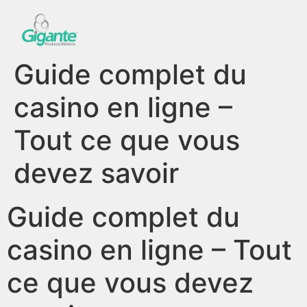
Guide complet du
casino en ligne –
Tout ce que vous
devez savoir
Guide complet du
casino en ligne – Tout
ce que vous devez