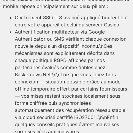
mobile repose principalement sur deux piliers :
Chiffrement SSL/TLS avancé appliqué bout­en­bout
entre votre appareil et celui du serveur Casino.
Authentification multifacteur via Google
Authenticator ou SMS vérifiant chaque connexion
nouvelle depuis un dispositif inconnu.\nCes
mécanismes sont explicitement décrits dans
chaque politique RGPD affichée par nos
partenaires évalués comme fiables chez
Basketnews.Net.\n\nLorsque vous jouez hors
connexion — situation possible grâce au mode
offline temporaire offert par certains fournisseurs
— vos mises restent stockées localement sous
forme chiffrée puis synchronisées
automatiquement dès récupération réseau stable
via cloud sécurisé certifié ISO27001 .\n\nEnfin
quelques conseils pratiques évitent mauvaises
surprises liées aux malwares :