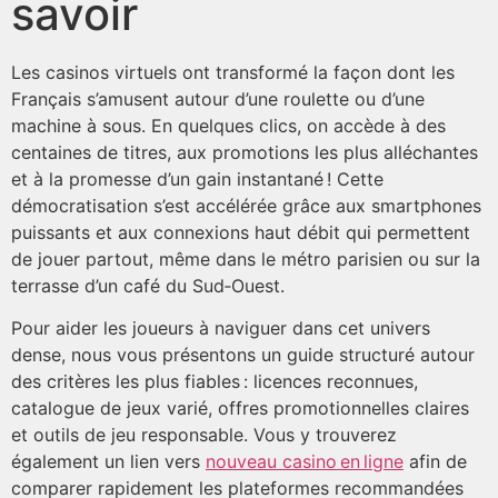
savoir
Les casinos virtuels ont transformé la façon dont les
Français s’amusent autour d’une roulette ou d’une
machine à sous. En quelques clics, on accède à des
centaines de titres, aux promotions les plus alléchantes
et à la promesse d’un gain instantané ! Cette
démocratisation s’est accélérée grâce aux smartphones
puissants et aux connexions haut débit qui permettent
de jouer partout, même dans le métro parisien ou sur la
terrasse d’un café du Sud‑Ouest.
Pour aider les joueurs à naviguer dans cet univers
dense, nous vous présentons un guide structuré autour
des critères les plus fiables : licences reconnues,
catalogue de jeux varié, offres promotionnelles claires
et outils de jeu responsable. Vous y trouverez
également un lien vers
nouveau casino en ligne
afin de
comparer rapidement les plateformes recommandées