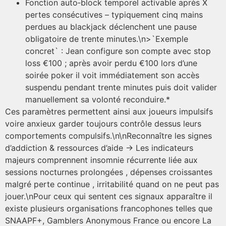
Fonction auto‑block temporel activable après X
pertes consécutives – typiquement cinq mains
perdues au blackjack déclenchent une pause
obligatoire de trente minutes.\n>`Exemple
concret` : Jean configure son compte avec stop
loss €100 ; après avoir perdu €100 lors d’une
soirée poker il voit immédiatement son accès
suspendu pendant trente minutes puis doit valider
manuellement sa volonté reconduire.*
Ces paramètres permettent ainsi aux joueurs impulsifs
voire anxieux garder toujours contrôle dessus leurs
comportements compulsifs.\n\nReconnaître les signes
d’addiction & ressources d’aide → Les indicateurs
majeurs comprennent insomnie récurrente liée aux
sessions nocturnes prolongées , dépenses croissantes
malgré perte continue , irritabilité quand on ne peut pas
jouer.\nPour ceux qui sentent ces signaux apparaître il
existe plusieurs organisations francophones telles que
SNAAPF+, Gamblers Anonymous France ou encore La