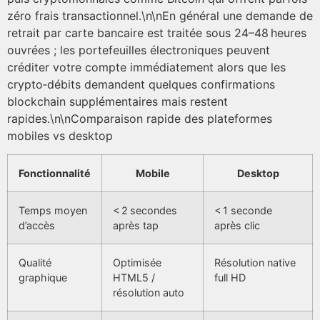
zéro frais transactionnel.\n\nEn général une demande de
retrait par carte bancaire est traitée sous 24–48 heures
ouvrées ; les portefeuilles électroniques peuvent
créditer votre compte immédiatement alors que les
crypto‑débits demandent quelques confirmations
blockchain supplémentaires mais restent
rapides.\n\nComparaison rapide des plateformes
mobiles vs desktop
Fonctionnalité
Mobile
Desktop
Temps moyen
< 2 secondes
< 1 seconde
d’accès
après tap
après clic
Qualité
Optimisée
Résolution native
graphique
HTML5 /
full HD
résolution auto