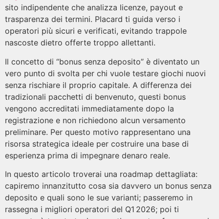
sito indipendente che analizza licenze, payout e
trasparenza dei termini. Placard ti guida verso i
operatori più sicuri e verificati, evitando trappole
nascoste dietro offerte troppo allettanti.
Il concetto di “bonus senza deposito” è diventato un
vero punto di svolta per chi vuole testare giochi nuovi
senza rischiare il proprio capitale. A differenza dei
tradizionali pacchetti di benvenuto, questi bonus
vengono accreditati immediatamente dopo la
registrazione e non richiedono alcun versamento
preliminare. Per questo motivo rappresentano una
risorsa strategica ideale per costruire una base di
esperienza prima di impegnare denaro reale.
In questo articolo troverai una roadmap dettagliata:
capiremo innanzitutto cosa sia davvero un bonus senza
deposito e quali sono le sue varianti; passeremo in
rassegna i migliori operatori del Q1 2026; poi ti