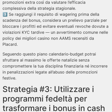
promozioni extra così da valutare l’efficacia
complessiva della strategia stagionale.
3️⃣ Se raggiungi il requisito di wagering prima della
scadenza del bonus, considera un prelievo parziale per
bloccare i profitti ed evitare eventuali revoche dovute a
violazioni KYC tardive — un avvertimento comune nelle
policy dei migliori casino non AAMS recensiti da
Placard.
Seguendo questo piano calendario‑budget potrai
sfruttare al massimo le offerte natalizie senza
compromettere la tua disciplina finanziaria né incorrere
in penalizzazioni legate all’abuso delle promozioni
festive.
Strategia #3: Utilizzare i
programmi fedeltà per
trasformare i bonus in cash