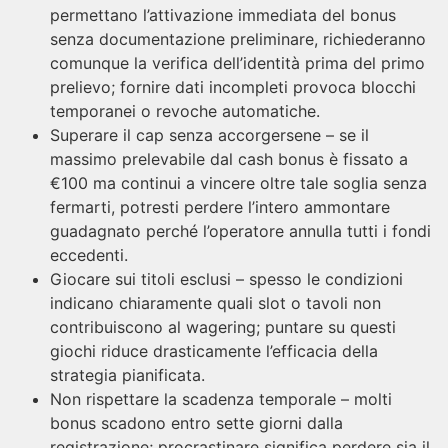
permettano l’attivazione immediata del bonus
senza documentazione preliminare, richiederanno
comunque la verifica dell’identità prima del primo
prelievo; fornire dati incompleti provoca blocchi
temporanei o revoche automatiche.
Superare il cap senza accorgersene – se il
massimo prelevabile dal cash bonus è fissato a
€100 ma continui a vincere oltre tale soglia senza
fermarti, potresti perdere l’intero ammontare
guadagnato perché l’operatore annulla tutti i fondi
eccedenti.
Giocare sui titoli esclusi – spesso le condizioni
indicano chiaramente quali slot o tavoli non
contribuiscono al wagering; puntare su questi
giochi riduce drasticamente l’efficacia della
strategia pianificata.
Non rispettare la scadenza temporale – molti
bonus scadono entro sette giorni dalla
registrazione; procrastinare significa perdere sia il