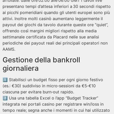
affollate: dalle ore 02:00 alle 06:00 GMT i tavoli live
presentano tempi d’attesa inferiori a 30 secondi rispetto
ai picchi pomeridiani quando gli utenti europei sono più
attivi. Inoltre molti casinò aumentano leggermente il
payout dei giochi da tavolo durante queste ore “quiet”,
offrendo così margini migliori rispetto alla media
settimanale certificata da Placard nelle sue analisi
periodiche dei payout reali dei principali operatori non
AAMS.
Gestione della bankroll
giornaliera
1️⃣ Stabilisci un budget fisso per ogni giorno festivo
(es.: €30) suddiviso in micro‑sessioni da €5‑€10
ciascuna per evitare burn‑out rapido.
2️⃣ Usa una tabella Excel o l’app “Budget Tracker”
integrata nei portali casino per registrare win/loss in
tempo reale; segna anche i momenti in cui hai utilizzato