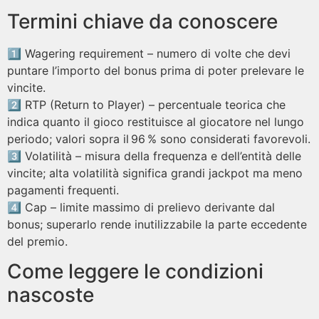
Termini chiave da conoscere
1️⃣ Wagering requirement – numero di volte che devi
puntare l’importo del bonus prima di poter prelevare le
vincite.
2️⃣ RTP (Return to Player) – percentuale teorica che
indica quanto il gioco restituisce al giocatore nel lungo
periodo; valori sopra il 96 % sono considerati favorevoli.
3️⃣ Volatilità – misura della frequenza e dell’entità delle
vincite; alta volatilità significa grandi jackpot ma meno
pagamenti frequenti.
4️⃣ Cap – limite massimo di prelievo derivante dal
bonus; superarlo rende inutilizzabile la parte eccedente
del premio.
Come leggere le condizioni
nascoste