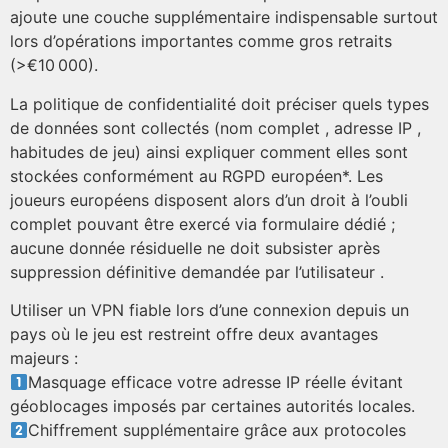
ajoute une couche supplémentaire indispensable surtout
lors d’opérations importantes comme gros retraits
(>€10 000).
La politique de confidentialité doit préciser quels types
de données sont collectés (nom complet , adresse IP ,
habitudes de jeu) ainsi expliquer comment elles sont
stockées conformément au RGPD européen*. Les
joueurs européens disposent alors d’un droit à l’oubli
complet pouvant être exercé via formulaire dédié ;
aucune donnée résiduelle ne doit subsister après
suppression définitive demandée par l’utilisateur .
Utiliser un VPN fiable lors d’une connexion depuis un
pays où le jeu est restreint offre deux avantages
majeurs :
Masquage efficace votre adresse IP réelle évitant
géoblocages imposés par certaines autorités locales.
Chiffrement supplémentaire grâce aux protocoles