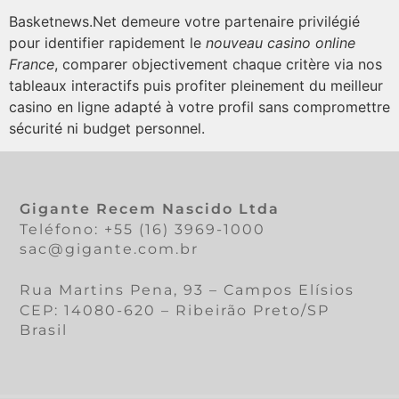
Basketnews.Net demeure votre partenaire privilégié
pour identifier rapidement le
nouveau casino online
France
, comparer objectivement chaque critère via nos
tableaux interactifs puis profiter pleinement du meilleur
casino en ligne adapté à votre profil sans compromettre
sécurité ni budget personnel.
Gigante Recem Nascido Ltda
Teléfono: +55 (16) 3969-1000
sac@gigante.com.br
Rua Martins Pena, 93 – Campos Elísios
CEP: 14080-620 – Ribeirão Preto/SP
Brasil