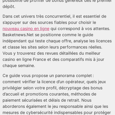
possibilité de profiter de bonus généreux dès le premier
dépôt.
Dans cet univers très concurrentiel, il est essentiel de
s’appuyer sur des sources fiables pour choisir le
nouveau casino en ligne
qui correspond à vos attentes.
Basketnews.Net se positionne comme le guide
indépendant qui teste chaque offre, analyse les licences
et classe les sites selon leurs performances réelles.
Vous y trouverez des revues détaillées du meilleur
casino en ligne France et des comparatifs mis à jour
chaque semaine.
Ce guide vous propose un panorama complet :
comment vérifier la licence d’un opérateur, quels jeux
privilégier selon votre profil, décryptage des bonus
d’accueil et promotions courantes, méthodes de
paiement sécurisées et délais de retrait. Nous
aborderons également le jeu responsable ainsi que les
mesures de cybersécurité indispensables pour protéger