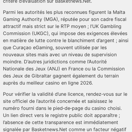
critère d’évaluation sur Basketnews.Net.
Parmi les autorités les plus reconnues figurent la Malta
Gaming Authority (MGA), réputée pour son cadre fiscal
attractif mais strict sur le RTP moyen ; l’UK Gambling
Commission (UKGC), qui impose des exigences élevées
en matière de lutte contre le blanchiment d’argent ; ainsi
que Curaçao eGaming, souvent utilisée par les
nouveaux sites mais avec un niveau de supervision
moindre. D’autres juridictions comme l’Autorité
Nationale des Jeux (ANJ) en France ou la Commission
des Jeux de Gibraltar gagnent également du terrain
auprès du meilleur casino en ligne 2026.
Pour vérifier la validité d’une licence, rendez‑vous sur le
site officiel de l’autorité concernée et saisissez le
numéro fourni dans le pied‑de‑page du casino choisi.
Un lien direct vers le registre public doit apparaître ;
l’absence de cette transparence est immédiatement
signalée par Basketnews.Net comme un facteur négatif