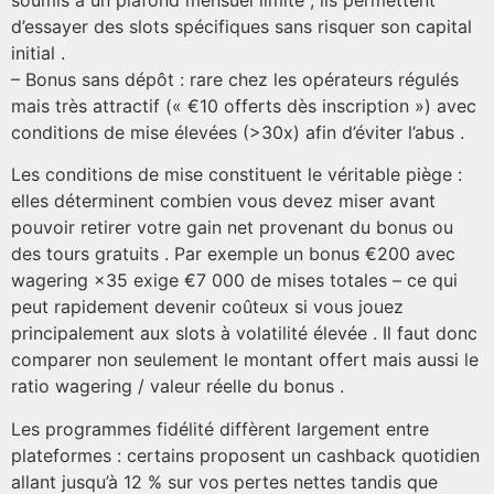
d’essayer des slots spécifiques sans risquer son capital
initial .
– Bonus sans dépôt : rare chez les opérateurs régulés
mais très attractif (« €10 offerts dès inscription ») avec
conditions de mise élevées (>30x) afin d’éviter l’abus .
Les conditions de mise constituent le véritable piège :
elles déterminent combien vous devez miser avant
pouvoir retirer votre gain net provenant du bonus ou
des tours gratuits . Par exemple un bonus €200 avec
wagering ×35 exige €7 000 de mises totales – ce qui
peut rapidement devenir coûteux si vous jouez
principalement aux slots à volatilité élevée . Il faut donc
comparer non seulement le montant offert mais aussi le
ratio wagering / valeur réelle du bonus .
Les programmes fidélité diffèrent largement entre
plateformes : certains proposent un cashback quotidien
allant jusqu’à 12 % sur vos pertes nettes tandis que