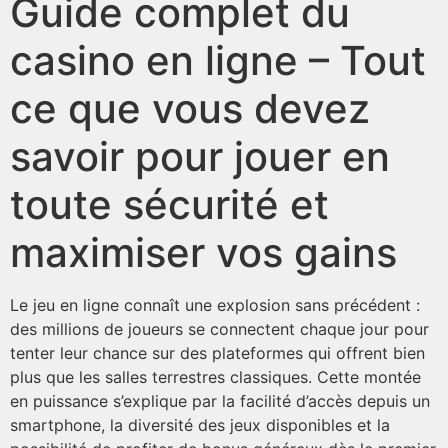
Guide complet du
casino en ligne – Tout
ce que vous devez
savoir pour jouer en
toute sécurité et
maximiser vos gains
Le jeu en ligne connaît une explosion sans précédent :
des millions de joueurs se connectent chaque jour pour
tenter leur chance sur des plateformes qui offrent bien
plus que les salles terrestres classiques. Cette montée
en puissance s’explique par la facilité d’accès depuis un
smartphone, la diversité des jeux disponibles et la